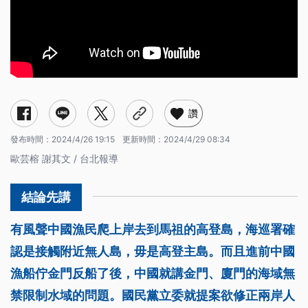
讚
發布時間：
2024/4/26 19:15
更新時間：
2024/4/29 08:34
歐芸榕 謝其文 / 台北報導
有風聲中國漁民爬上岸去到馬祖的高登島，海巡署確
認是接觸附近無人島，毋是高登主島。而且進前中國
漁船佇金門反船了後，中國就講金門、廈門的海域無
禁限制水域的問題。國民黨立委就提案欲修正兩岸人