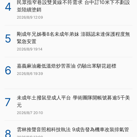
民眾指窄巷設雙黃線不符需求 台中訂10米下不劃設
4
並陸續塗銷
2026/8/9 12:09
剛成年兄姊養8名未成年弟妹 澎縣認未達保護程度無
5
緊急安置
2026/8/9 19:14
嘉義麻油廠低溫焙炒苦茶油 仍驗出苯駢芘超標
6
2026/8/6 19:39
未成年土撥鼠登成人平台 學術團隊開帳號募逾5千美
7
元
2026/8/7 20:10
雲林推聲音照相科技執法 9成告發為機車改裝排氣管
8