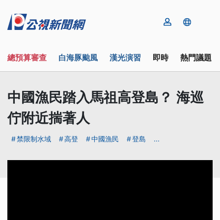
總預算審查
白海豚颱風
漢光演習
即時
熱門議題
中國漁民踏入馬祖高登島？ 海巡
佇附近揣著人
禁限制水域
高登
中國漁民
登島
...