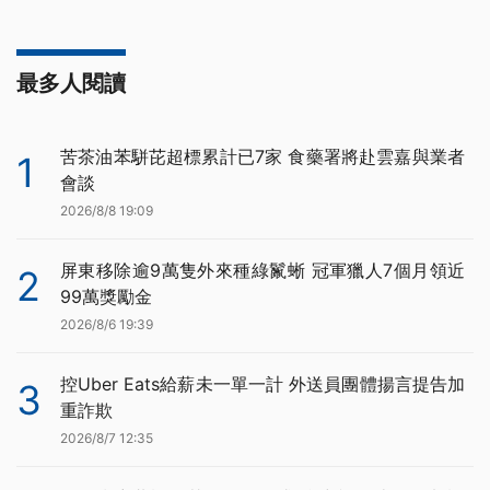
最多人閱讀
苦茶油苯駢芘超標累計已7家 食藥署將赴雲嘉與業者
1
會談
2026/8/8 19:09
屏東移除逾9萬隻外來種綠鬣蜥 冠軍獵人7個月領近
2
99萬獎勵金
2026/8/6 19:39
控Uber Eats給薪未一單一計 外送員團體揚言提告加
3
重詐欺
2026/8/7 12:35