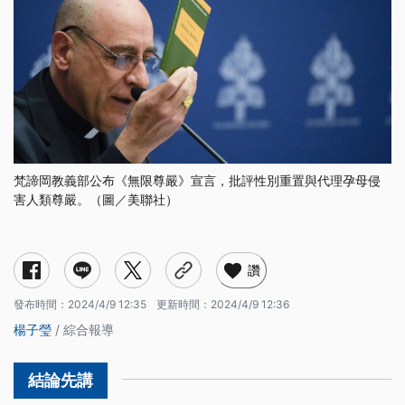
梵諦岡教義部公布《無限尊嚴》宣言，批評性別重置與代理孕母侵
害人類尊嚴。（圖／美聯社）
讚
發布時間：
2024/4/9 12:35
更新時間：
2024/4/9 12:36
楊子瑩
/ 綜合報導