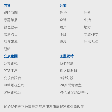
內容
分類
即時新聞
政治
社會
專題策展
全球
生活
數位敘事
兩岸
地方
當期節目
產經
文教科技
深度報導
環境
社福人權
觀點
公廣集團
主題網站
公共電視
我們的島
PTS TW
獨立特派員
公視台語台
有話好說
中華電視公司
P#新聞實驗室
客家電視台
PNN新聞議題中心
關於我們
更正啟事
最新消息
服務條款
隱私權保護政策