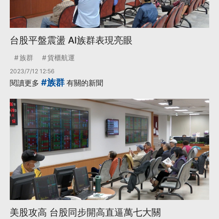
台股平盤震盪 AI族群表現亮眼
族群
貨櫃航運
2023/7/12 12:56
#族群
閱讀更多
有關的新聞
美股攻高 台股同步開高直逼萬七大關