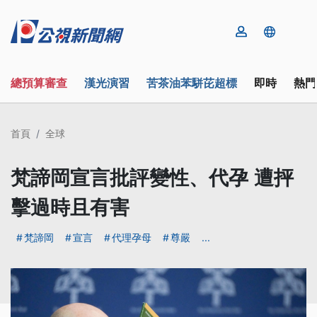
總預算審查
漢光演習
苦茶油苯駢芘超標
即時
熱門
首頁
全球
梵諦岡宣言批評變性、代孕 遭抨
擊過時且有害
梵諦岡
宣言
代理孕母
尊嚴
...