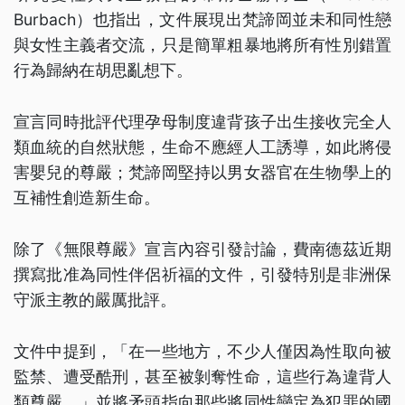
Burbach）也指出，文件展現出梵諦岡並未和同性戀
與女性主義者交流，只是簡單粗暴地將所有性別錯置
行為歸納在胡思亂想下。
宣言同時批評代理孕母制度違背孩子出生接收完全人
類血統的自然狀態，生命不應經人工誘導，如此將侵
害嬰兒的尊嚴；梵諦岡堅持以男女器官在生物學上的
互補性創造新生命。
除了《無限尊嚴》宣言內容引發討論，費南德茲近期
撰寫批准為同性伴侶祈福的文件，引發特別是非洲保
守派主教的嚴厲批評。
文件中提到，「在一些地方，不少人僅因為性取向被
監禁、遭受酷刑，甚至被剝奪性命，這些行為違背人
類尊嚴。」並將矛頭指向那些將同性戀定為犯罪的國