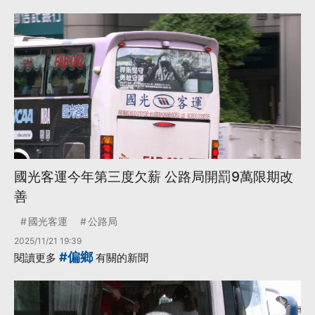
國光客運今年第三度欠薪 公路局開罰9萬限期改
善
國光客運
公路局
2025/11/21 19:39
#偏鄉
閱讀更多
有關的新聞