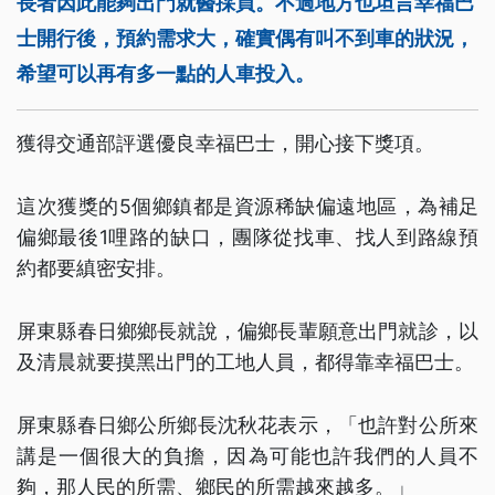
長者因此能夠出門就醫採買。不過地方也坦言幸福巴
士開行後，預約需求大，確實偶有叫不到車的狀況，
希望可以再有多一點的人車投入。
獲得交通部評選優良幸福巴士，開心接下獎項。
這次獲獎的5個鄉鎮都是資源稀缺偏遠地區，為補足
偏鄉最後1哩路的缺口，團隊從找車、找人到路線預
約都要縝密安排。
屏東縣春日鄉鄉長就說，偏鄉長輩願意出門就診，以
及清晨就要摸黑出門的工地人員，都得靠幸福巴士。
屏東縣春日鄉公所鄉長沈秋花表示，「也許對公所來
講是一個很大的負擔，因為可能也許我們的人員不
夠，那人民的所需、鄉民的所需越來越多。」