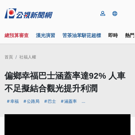
總預算審查
漢光演習
苦茶油苯駢芘超標
即時
熱門
首頁
社福人權
偏鄉幸福巴士涵蓋率達92% 人車
不足擬結合觀光提升利潤
幸福
公路局
巴士
涵蓋率
...