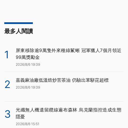
最多人閱讀
屏東移除逾9萬隻外來種綠鬣蜥 冠軍獵人7個月領近
1
99萬獎勵金
2026/8/6 19:39
嘉義麻油廠低溫焙炒苦茶油 仍驗出苯駢芘超標
2
2026/8/6 19:39
光纖無人機遺留纜線遍布森林 烏克蘭指控造成生態
3
隱憂
2026/8/6 15:51