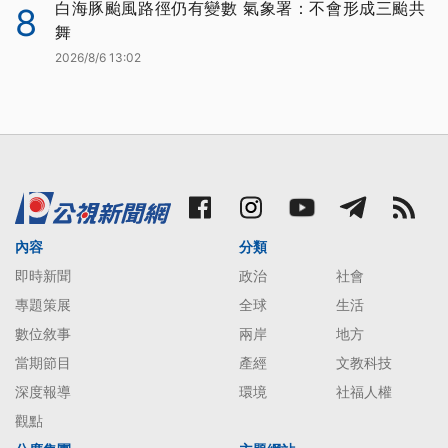
白海豚颱風路徑仍有變數 氣象署：不會形成三颱共
8
舞
2026/8/6 13:02
內容
分類
即時新聞
政治
社會
專題策展
全球
生活
數位敘事
兩岸
地方
當期節目
產經
文教科技
深度報導
環境
社福人權
觀點