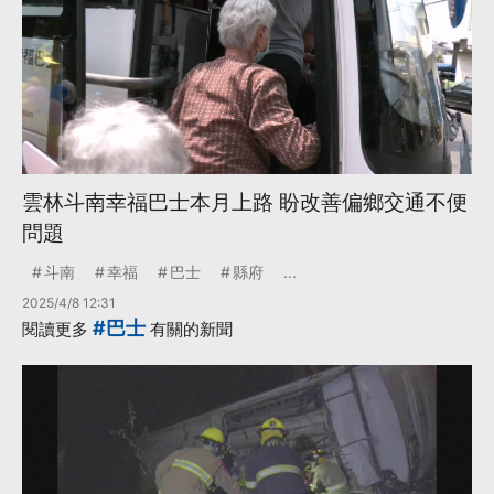
雲林斗南幸福巴士本月上路 盼改善偏鄉交通不便
問題
斗南
幸福
巴士
縣府
...
2025/4/8 12:31
#巴士
閱讀更多
有關的新聞