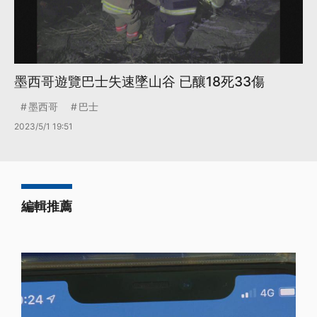
墨西哥遊覽巴士失速墜山谷 已釀18死33傷
墨西哥
巴士
2023/5/1 19:51
編輯推薦