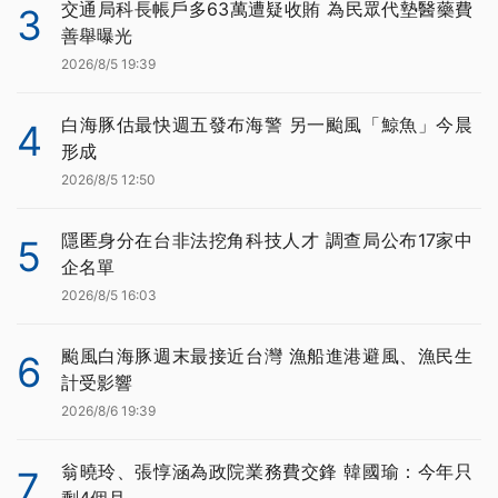
交通局科長帳戶多63萬遭疑收賄 為民眾代墊醫藥費
3
善舉曝光
2026/8/5 19:39
白海豚估最快週五發布海警 另一颱風「鯨魚」今晨
4
形成
2026/8/5 12:50
隱匿身分在台非法挖角科技人才 調查局公布17家中
5
企名單
2026/8/5 16:03
颱風白海豚週末最接近台灣 漁船進港避風、漁民生
6
計受影響
2026/8/6 19:39
翁曉玲、張惇涵為政院業務費交鋒 韓國瑜：今年只
7