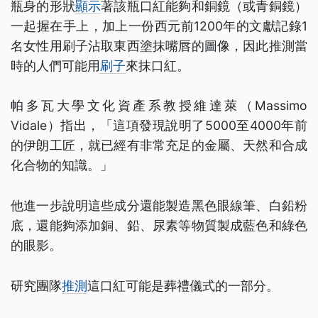
瓶身的形狀
顯示
著該瓶口紅能夠和銅鏡（或青銅鏡）
一起握在手上，加上一份西元前1200年的文獻記錄1
名女性用刷子沾取東西塗抹嘴唇的圖像，因此推測當
時的人們可能用
刷子
來抹口紅。
帕多瓦大學文化資產系教授維達萊（Massimo
Vidale）指出，「這項發現說明了5000至4000年前
的伊朗工匠，就已經有非常充足的金屬、天然和合成
化合物的知識。」
他進一步說明這些成分還能製造黑色眼線筆、白鉛粉
底，還能夠添加銅、鉛、尿素等物質製成藍色和綠色
的眼影。
研究團隊
推測
這口紅可能是葬禮儀式的一部分。