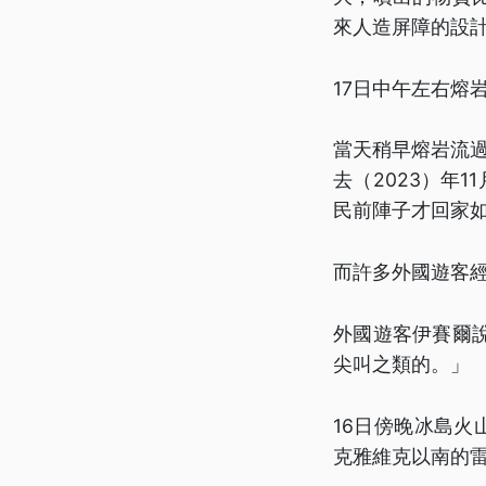
來人造屏障的設
17日中午左右熔
當天稍早熔岩流過
去（2023）年
民前陣子才回家
而許多外國遊客
外國遊客伊賽爾
尖叫之類的。」
16日傍晚冰島火
克雅維克以南的