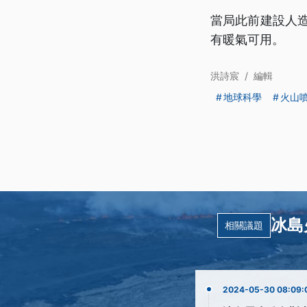
當局此前建設人
有暖氣可用。
洪詩宸
/
編輯
地球科學
火山
冰島
相關議題
2024-05-30 08:09: