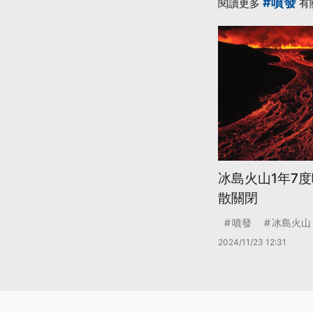
#噴發
閱讀更多
有
冰島火山1年7
散關閉
噴發
冰島火山
2024/11/23 12:31