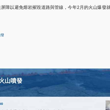
造屏障以避免熔岩摧毀道路與管線，今年2月的火山爆發就
噴發
火山噴發
00