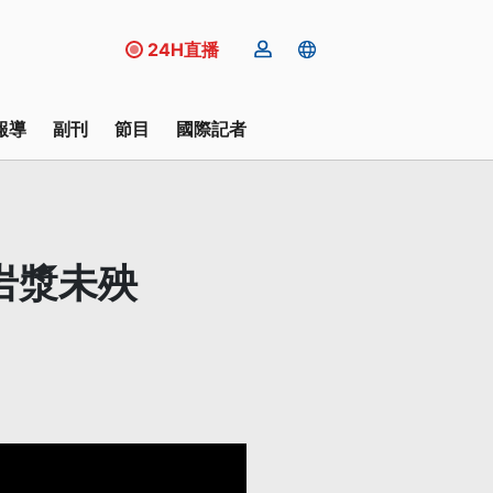
24H直播
報導
副刊
節目
國際記者
岩漿未殃