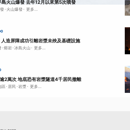
島火山爆發 去年12月以來第5次噴發
·
·
發
火山爆發
更多...
00
 人造屏障成功引離岩漿未殃及基礎設施
·
·
·
發
熔岩
冰島火山
更多...
0
逾2萬次 地底恐有岩漿隧道4千居民撤離
·
·
·
地區
居民
岩漿
更多...