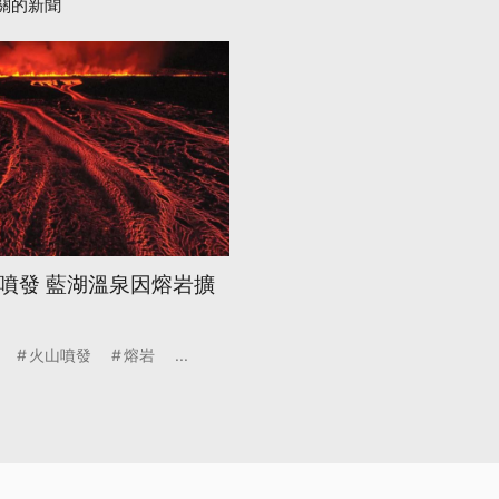
關的新聞
度噴發 藍湖溫泉因熔岩擴
火山噴發
熔岩
...