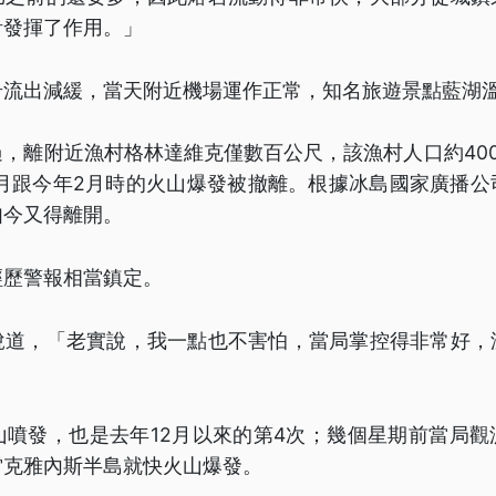
計發揮了作用。」
岩流出減緩，當天附近機場運作正常，知名旅遊景點藍湖
，離附近漁村格林達維克僅數百公尺，該漁村人口約40
11月跟今年2月時的火山爆發被撤離。根據冰島國家廣播
如今又得離開。
經歷警報相當鎮定。
說道，「老實說，我一點也不害怕，當局掌控得非常好，
山噴發，也是去年12月以來的第4次；幾個星期前當局
雷克雅內斯半島就快火山爆發。