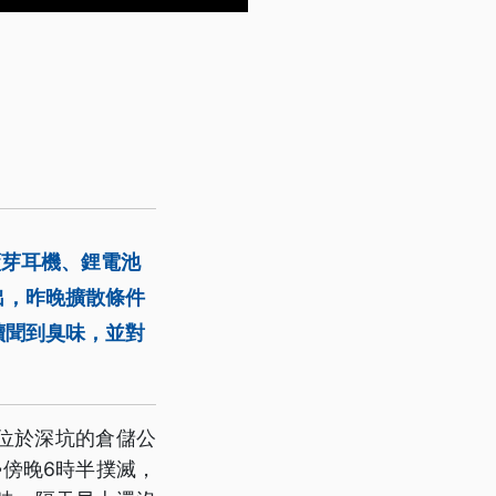
藍芽耳機、鋰電池
出，昨晚擴散條件
續聞到臭味，並對
位於深坑的倉儲公
勢傍晚6時半撲滅，