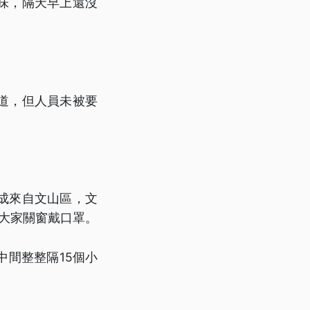
味，隔天早上還沒
道，但人員未被要
6成來自文山區，文
大家關窗戴口罩。
間整整隔15個小