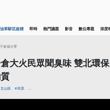
油苯駢芘超標
即時
熱門議題
影音
數位專題
深度
子倉儲火警
倉大火民眾聞臭味 雙北環
物質
文山區
民眾
...