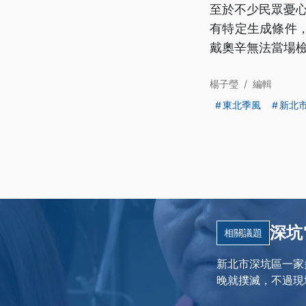
至於不少民眾憂
有特定生成條件
戴奧辛無法當場
楊子瑩
/
編輯
東北季風
新北
深坑
相關議題
新北市深坑區一家
晚就撲滅，不過現