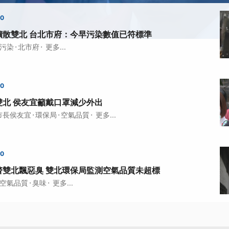
00
擴散雙北 台北市府：今早污染數值已符標準
·
·
污染
北市府
更多...
00
雙北 侯友宜籲戴口罩減少外出
·
·
·
市長侯友宜
環保局
空氣品質
更多...
00
警雙北飄惡臭 雙北環保局監測空氣品質未超標
·
·
空氣品質
臭味
更多...