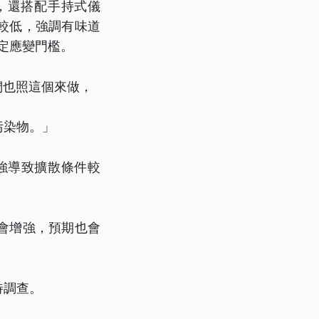
，還搭配手持式儀
較低，強調有味道
定應變門檻。
們也照這個來做，
污染物。」
強導致擴散條件較
會增強，預期也會
待調查。