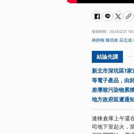
發布時間：
2024/2/21 19:
林靜梅
陳昌維
莊志成
新北市深坑區1家
等電子產品，由
差導致污染物累
地方政府延遲通
連棟倉庫上午還
司地下室起火，當