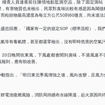
，稽查人員連夜前往陳情地點監測空品，除了固定測站
標，有害物質也未檢出，民眾對臭味比較有感是因為閾值
而粒狀物最高濃度為每立方公尺50到60微克，尚未達法
盛忠回應，「國家有一定的規定SOP（標準流程），我
化氫等有毒氣體，甚至都還零檢出，沒有即時危害的空氣
，20日晚間吹東風，下風處都會聞到臭味，不過風速不
風報到，應有助改善。
仲毅指出，「明日東北季風增強之後，風向改變，且風力
有鋰電池復燃風險，消防局持續布水線降溫，起火原因尚