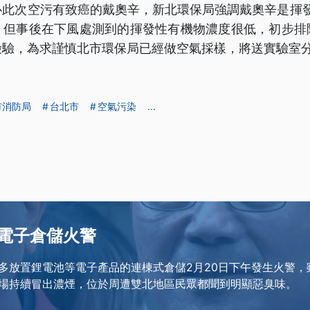
心此次空污有致癌的戴奧辛，新北環保局強調戴奧辛是揮發
，但事後在下風處測到的揮發性有機物濃度很低，初步排
檢驗，為求謹慎北市環保局已經做空氣採樣，將送實驗室
市消防局
台北市
空氣污染
...
電子倉儲火警
多放置鋰電池等電子產品的連棟式倉儲2月20日下午發生火警，
場持續冒出濃煙，位於周遭雙北地區民眾都聞到明顯惡臭味。