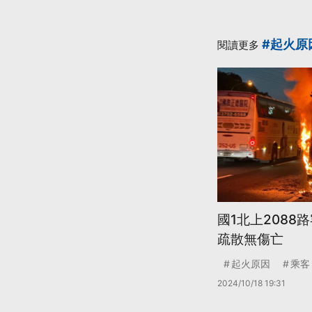
#起火原
閱讀更多
國1北上2088
疏散無傷亡
起火原因
乘客
2024/10/18 19:31