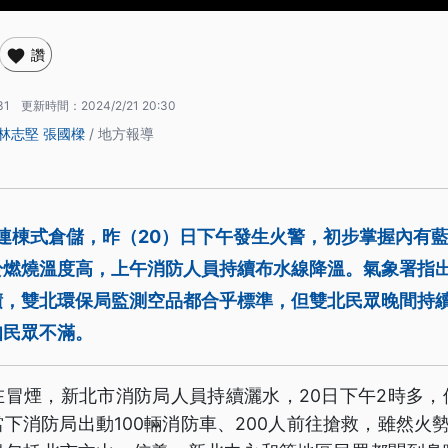
讚
31
更新時間：
2024/2/21 20:30
林志堅
張國樑
/ 地方報導
連棟式倉儲，昨（20）日下午發生火警，初步掌握內有
於燃燒溫度高，上午消防人員持續布水線降溫。氣象署指
積，雙北環保局監測空品都合乎標準，但雙北民眾晚間持
知民眾不滿。
在冒煙，新北市消防局人員持續灑水，20日下午2時多，
下消防局出動100輛消防車、200人前往搶救，雖然火