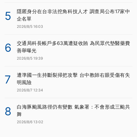
隱匿身分在台非法挖角科技人才 調查局公布17家中
5
企名單
2026/8/5 16:03
交通局科長帳戶多63萬遭疑收賄 為民眾代墊醫藥費
6
善舉曝光
2026/8/5 19:39
遭準國一生持斷裂掃把攻擊 台中教師右眼受傷有失
7
明風險
2026/8/7 12:34
白海豚颱風路徑仍有變數 氣象署：不會形成三颱共
8
舞
2026/8/6 13:02