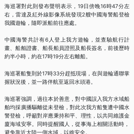
海巡署對此則發布聲明表示，19日傍晚16時47分左
右，雷達及紅外線影像系統發現2艘中國海警船登檢
我國遊輪，隨即派船前往應處。
中國海警共計有6人登上我方遊輪，並查驗航行計
畫、船舶證書、船長船員證照及船長簽名，前後歷時
約半小時，約在17時19分左右離船。
海巡署船隻則於17時33分趕抵現場，在與遊輪通聯掌
握狀況後，並一路伴航至返回水頭港。
海巡署強調，過往本於善意，對中國誤入我方水域船
舶均採廣播驅離從未登檢，對此次我方船隻遭中國水
警登檢，呼籲對岸應秉持和平、理性，以共同維護金
廈海域安寧。同時提醒國人，從事海上相關活動時，
避免靠近大陸一側水域，以維安全。