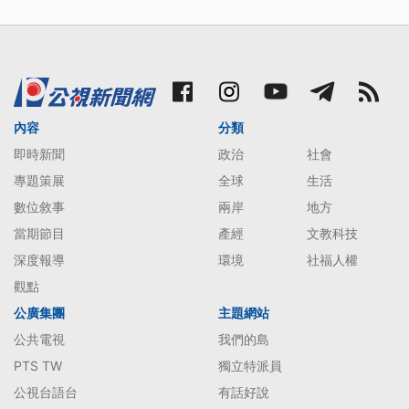
內容
分類
即時新聞
政治
社會
專題策展
全球
生活
數位敘事
兩岸
地方
當期節目
產經
文教科技
深度報導
環境
社福人權
觀點
公廣集團
主題網站
公共電視
我們的島
PTS TW
獨立特派員
公視台語台
有話好說