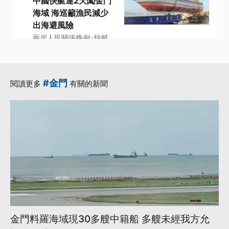
中國快艇連2天闖金門
海域 海巡籲漁民減少
出海避風險
·
兩岸人民關係條例
快艇
·
·
·
·
漁民
金門
中國
更多...
#金門
閱讀更多
有關的新聞
金門料羅海域現30多艘中籍船 多艘未經我方允