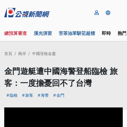
總預算審查
漢光演習
苦茶油苯駢芘超標
即時
熱門
首頁
兩岸
中國登檢金廈
金門遊艇遭中國海警登船臨檢 旅
客：一度擔憂回不了台灣
臨檢
旅客
海警
金門