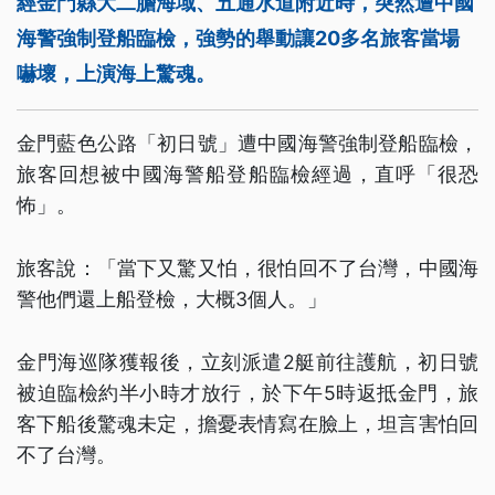
經金門縣大二膽海域、五通水道附近時，突然遭中國
海警強制登船臨檢，強勢的舉動讓20多名旅客當場
嚇壞，上演海上驚魂。
金門藍色公路「初日號」遭中國海警強制登船臨檢，
旅客回想被中國海警船登船臨檢經過，直呼「很恐
怖」。
旅客說：「當下又驚又怕，很怕回不了台灣，中國海
警他們還上船登檢，大概3個人。」
金門海巡隊獲報後，立刻派遣2艇前往護航，初日號
被迫臨檢約半小時才放行，於下午5時返抵金門，旅
客下船後驚魂未定，擔憂表情寫在臉上，坦言害怕回
不了台灣。