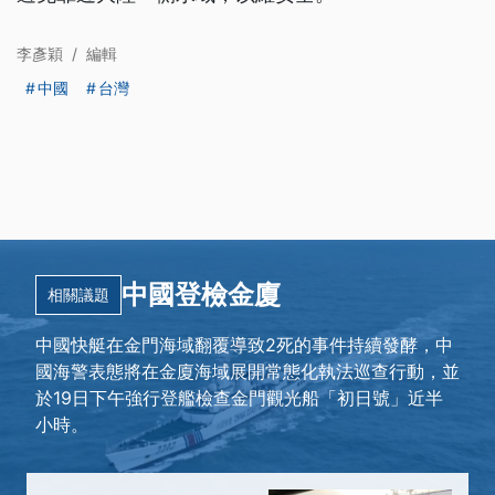
李彥穎
/
編輯
中國
台灣
中國登檢金廈
相關議題
中國快艇在金門海域翻覆導致2死的事件持續發酵，中
國海警表態將在金廈海域展開常態化執法巡查行動，並
於19日下午強行登艦檢查金門觀光船「初日號」近半
小時。