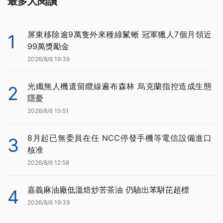
最多人閱讀
屏東移除逾9萬隻外來種綠鬣蜥 冠軍獵人7個月領近
1
99萬獎勵金
2026/8/6 19:39
光纖無人機遺留纜線遍布森林 烏克蘭指控造成生態
2
隱憂
2026/8/6 15:51
8月起已無委員在任 NCC停發手機等電信設備進口
3
核准
2026/8/6 12:58
嘉義麻油廠低溫焙炒苦茶油 仍驗出苯駢芘超標
4
2026/8/6 19:39