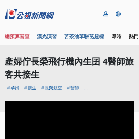
總預算審查
漢光演習
苦茶油苯駢芘超標
即時
熱門
產婦佇長榮飛行機內生囝 4醫師旅
客共接生
孕婦
接生
長榮航空
醫師
...