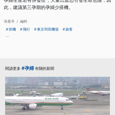
孕婦生產若有併發症，大量出血恐引發生命危險，因
此，建議第三孕期的孕婦少搭機。
張曼亭
/
編輯
班機
飛行
東京羽田機場
旅客
...
#孕婦
閱讀更多
有關的新聞