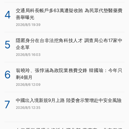
交通局科長帳戶多63萬遭疑收賄 為民眾代墊醫藥費
4
善舉曝光
2026/8/5 19:39
隱匿身分在台非法挖角科技人才 調查局公布17家中
5
企名單
2026/8/5 16:03
翁曉玲、張惇涵為政院業務費交鋒 韓國瑜：今年只
6
剩4個月
2026/8/6 12:09
中國出入境新規9月上路 陸委會示警增赴中安全風險
7
2026/8/5 12:35