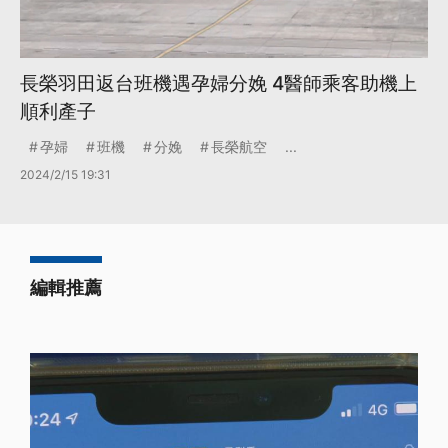
長榮羽田返台班機遇孕婦分娩 4醫師乘客助機上
順利產子
孕婦
班機
分娩
長榮航空
...
2024/2/15 19:31
編輯推薦