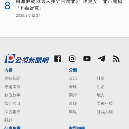
白海豚颱風週末接近台灣北部 蔣萬安：北市整備
8
「料敵從寬」
2026/8/6 12:34
內容
分類
即時新聞
政治
社會
專題策展
全球
生活
數位敘事
兩岸
地方
當期節目
產經
文教科技
深度報導
環境
社福人權
觀點
公廣集團
主題網站