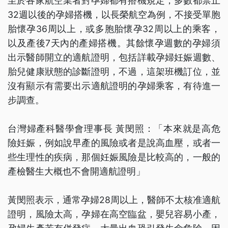
至於各家航空業者對孕婦都有搭機規定，多數都禁止
32週以後的孕婦搭機，以長榮航空為例，不接受單胞
胎懷孕36周以上，或多胞胎懷孕32周以上的乘客，
以及產後7天內的產婦搭機。其餘懷孕週數的孕婦須
出示醫師開立的適航證明，包括詳載孕婦妊娠週數、
胎兒健康狀態的診斷證明，不過，這架班機訂位，並
沒有顯示有需要出示適航證明的孕婦乘客，有待進一
步調查。
台灣婦產科醫學會理事長 黃閔照：「本來就是高危
險妊娠，例如說早產的風險或者是說高血壓，或者一
些生理性的疾病，那個妊娠風險是比較高的，一般的
產檢醫生大概也不會開適航證明」
黃閔照表示，通常孕婦28周以上，醫師不太核准適航
證明，風險太高，孕婦在高空臨盆，嬰兒容易小產，