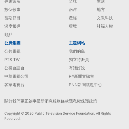
專題策展
全球
生活
數位敘事
兩岸
地方
當期節目
產經
文教科技
深度報導
環境
社福人權
觀點
公廣集團
主題網站
公共電視
我們的島
PTS TW
獨立特派員
公視台語台
有話好說
中華電視公司
P#新聞實驗室
客家電視台
PNN新聞議題中心
關於我們
更正啟事
最新消息
服務條款
隱私權保護政策
Copyright © 2020 Public Television Service Foundation. All Rights
Reserved.