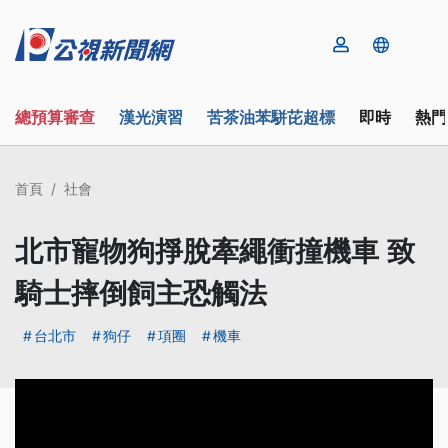
總預算審查
漢光演習
苦茶油苯駢芘超標
即時
熱門
首頁
社會
北市寵物狗掙脫牽繩衝撞機車 致
騎士摔倒飼主恐觸法
台北市
狗仔
項圈
機車