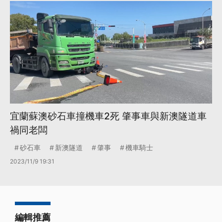
宜蘭蘇澳砂石車撞機車2死 肇事車與新澳隧道車
禍同老闆
砂石車
新澳隧道
肇事
機車騎士
2023/11/9 19:31
編輯推薦