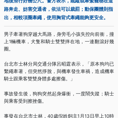
地後滑行好幾公尺。警方表示，疏縱或牽繫寵物在道
路奔走、妨害交通者，依法可以裁罰；動保團體則指
出，相較項圈牽繩，使用胸背式牽繩能夠更安全。
男子牽著狗穿越大馬路，身旁毛小孩失控向前衝，撞
上1輛機車，犬隻和騎士雙雙摔在地，一連翻滾好幾
圈。
台北市士林分局交通分隊呂昭霆表示，「原本狗均已
繫繩牽著，但突然掙脫，與機車發生車禍，造成機車
騎士跟乘客雙雙身體多處擦傷。」
事故發生後，狗狗突然起身爆衝，一度鬧失蹤；騎士
與乘客受到擦挫傷。
事發在台北市士林，40歲倪姓飼主1月13日早上10時