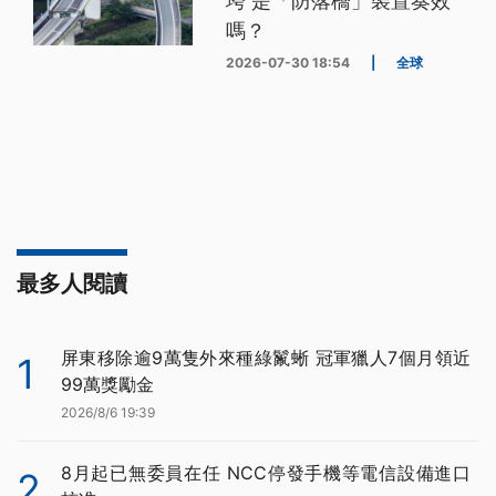
垮 是「防落橋」裝置奏效
嗎？
2026-07-30 18:54
|
全球
最多人閱讀
屏東移除逾9萬隻外來種綠鬣蜥 冠軍獵人7個月領近
1
99萬獎勵金
2026/8/6 19:39
8月起已無委員在任 NCC停發手機等電信設備進口
2