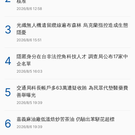
核准
2026/8/6 12:58
光纖無人機遺留纜線遍布森林 烏克蘭指控造成生態
3
隱憂
2026/8/6 15:51
隱匿身分在台非法挖角科技人才 調查局公布17家中
4
企名單
2026/8/5 16:03
交通局科長帳戶多63萬遭疑收賄 為民眾代墊醫藥費
5
善舉曝光
2026/8/5 19:39
嘉義麻油廠低溫焙炒苦茶油 仍驗出苯駢芘超標
6
2026/8/6 19:39