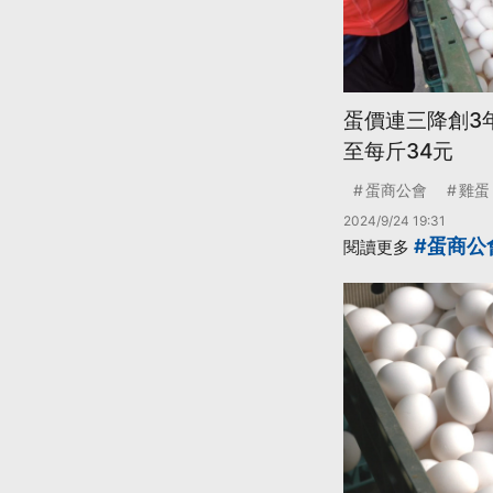
蛋價連三降創3
至每斤34元
蛋商公會
雞蛋
2024/9/24 19:31
#蛋商公
閱讀更多