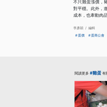
不只雞蛋漲價，
對平穩。此外，進
成本，也牽動肉
李彥穎
/
編輯
蛋價
蛋商公會
#雞蛋
閱讀更多
有