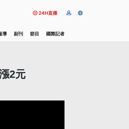
24H直播
報導
副刊
節目
國際記者
漲2元