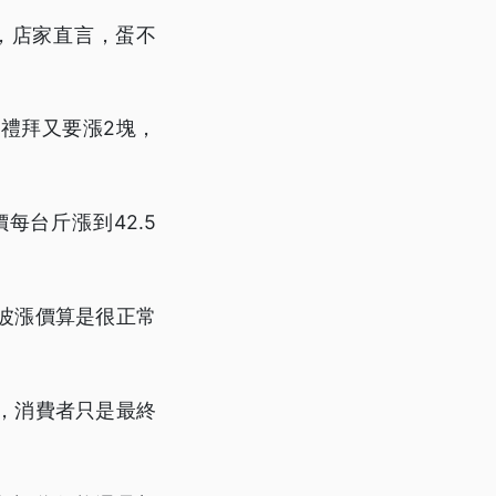
，店家直言，蛋不
禮拜又要漲2塊，
台斤漲到42.5
波漲價算是很正常
，消費者只是最終