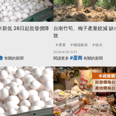
年新低 26日起批發價降
台南竹筍、梅子產量銳減 缺
致
產量
極端氣候
缺水
2024/4/18 12:31
會
#蛋商
有關的新聞
閱讀更多
有關的新聞