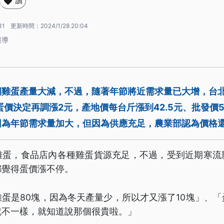
讚
31
更新時間：
2024/1/28 20:04
報導
期雞蛋產量大減，不過，隨著年節將近需求量已大增，台
蛋價決定再調漲2元，產地價每台斤漲到42.5元、批發價
因為年節需求量加大，但因為供應充足，農業部認為價格
雞蛋，食品店內各種雞蛋貨源充足，不過，受到近期寒流
都覺得蛋價漲不停。
蛋是80塊，因為冬天產量少，所以才又漲了10塊」、
就不一樣，就知道說那個很貴啦。」