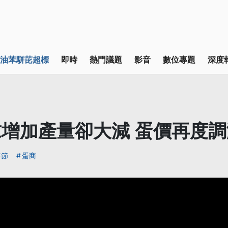
油苯駢芘超標
即時
熱門議題
影音
數位專題
深度
增加產量卻大減 蛋價再度調
年節
蛋商