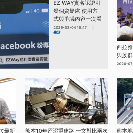
EZ WAY實名認證引
發個資疑慮 使用方
式與爭議內容一次看
2026-08-04 16:47
|
生活
西拉雅
與族群
2026-07
拉最新
熊本10年迢迢重建路 一文對比兩次
熊本地