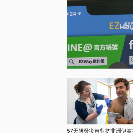
57天研發疫苗對抗非洲伊波