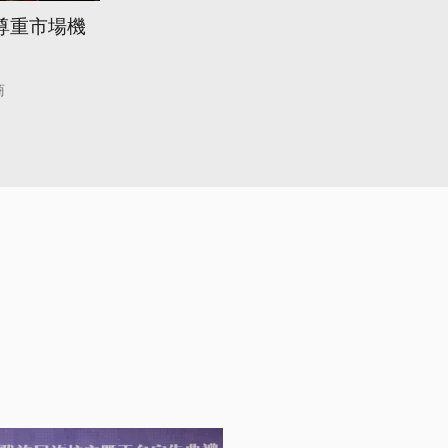
尊重市場機
商