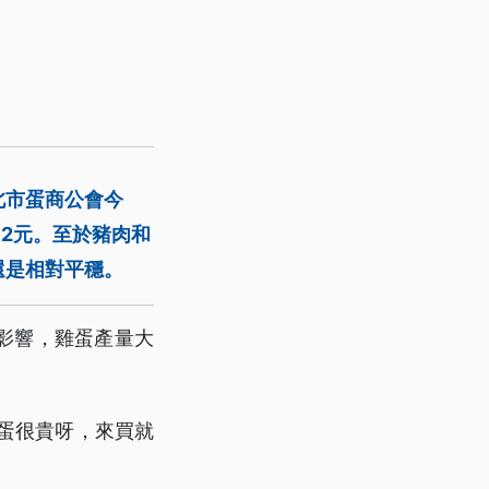
北市蛋商公會今
52元。至於豬肉和
還是相對平穩。
影響，雞蛋產量大
「蛋很貴呀，來買就