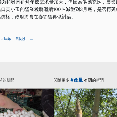
豬肉和雞肉雖然年節需求量加大，但因為供應充足，農業
口黃小玉的營業稅將繼續100％減徵到3月底，是否再
品價格，政府將會在春節後再做討論。
民眾
調漲
...
#產量
關的新聞
閱讀更多
有關的新聞