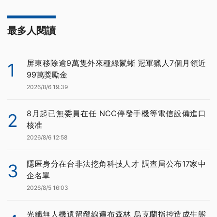
最多人閱讀
屏東移除逾9萬隻外來種綠鬣蜥 冠軍獵人7個月領近
1
99萬獎勵金
2026/8/6 19:39
8月起已無委員在任 NCC停發手機等電信設備進口
2
核准
2026/8/6 12:58
隱匿身分在台非法挖角科技人才 調查局公布17家中
3
企名單
2026/8/5 16:03
光纖無人機遺留纜線遍布森林 烏克蘭指控造成生態