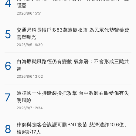
4
隱憂
2026/8/6 15:51
交通局科長帳戶多63萬遭疑收賄 為民眾代墊醫藥費
5
善舉曝光
2026/8/5 19:39
白海豚颱風路徑仍有變數 氣象署：不會形成三颱共
6
舞
2026/8/6 13:02
遭準國一生持斷裂掃把攻擊 台中教師右眼受傷有失
7
明風險
2026/8/7 12:34
律師與掮客合謀誆可購BNT疫苗 慈濟遭詐10.6億、
8
檢起訴17人