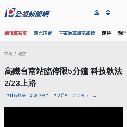
總預算審查
漢光演習
苦茶油苯駢芘超標
即時
熱門
首頁
地方
高鐵台南站臨停限5分鐘 科技執法
2/23上路
科技執法
違規停車
交通局
台南市
...