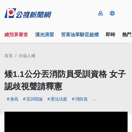
總預算審查
漢光演習
苦茶油苯駢芘超標
即時
熱門
首頁
社福人權
矮1.1公分丟消防員受訓資格 女子
認歧視聲請釋憲
身高
言詞辯論
憲法法庭
消防員
...