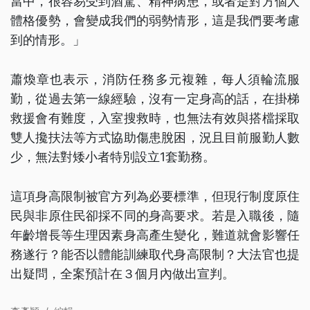
當中，很容易受到酒駕、精神病患，或者是對方個人
體格優勢，會變成我們的弱勢情形，這是我們要考慮
到的情形。」
蕭煥章也表示，消防任務多元複雜，每人須輪流服
勤，從過去第一線經驗，沒有一定身高的話，在掛梯
救援會有難度，入室搜救時，也無法有效與搭檔採取
雙人攙扶法等方式協助傷患脫困，況且目前服勤人數
少，無法對矮小者特別設立1套勤務。
這項身高限制被官方列為必要標準，但現行制度原住
民與非原住民卻採不同的身高要求。若是入職後，隨
年齡增長等生理因素身高產生變化，難道就會影響任
務遂行？能否以體能訓練取代身高限制？大法官也提
出疑問，全案預計在３個月內做出宣判。