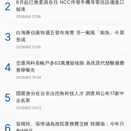
8月起已無委員在任 NCC停發手機等電信設備進口
2
核准
2026/8/6 12:58
白海豚估最快週五發布海警 另一颱風「鯨魚」今晨
3
形成
2026/8/5 12:50
交通局科長帳戶多63萬遭疑收賄 為民眾代墊醫藥費
4
善舉曝光
2026/8/5 19:39
隱匿身分在台非法挖角科技人才 調查局公布17家中
5
企名單
2026/8/5 16:03
翁曉玲、張惇涵為政院業務費交鋒 韓國瑜：今年只
6
剩4個月