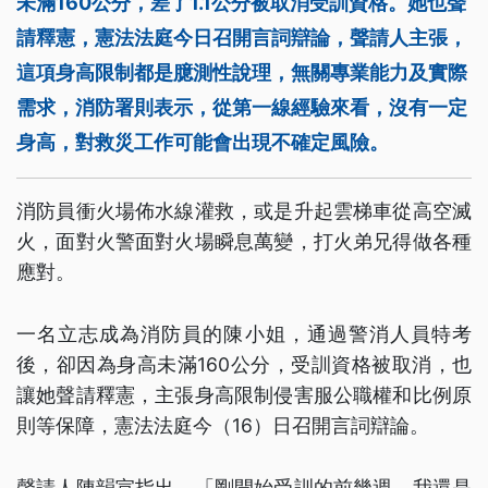
未滿160公分，差了1.1公分被取消受訓資格。她也聲
請釋憲，憲法法庭今日召開言詞辯論，聲請人主張，
這項身高限制都是臆測性說理，無關專業能力及實際
需求，消防署則表示，從第一線經驗來看，沒有一定
身高，對救災工作可能會出現不確定風險。
消防員衝火場佈水線灌救，或是升起雲梯車從高空滅
火，面對火警面對火場瞬息萬變，打火弟兄得做各種
應對。
一名立志成為消防員的陳小姐，通過警消人員特考
後，卻因為身高未滿160公分，受訓資格被取消，也
讓她聲請釋憲，主張身高限制侵害服公職權和比例原
則等保障，憲法法庭今（16）日召開言詞辯論。
聲請人陳韻宣指出，「剛開始受訓的前幾週，我還是