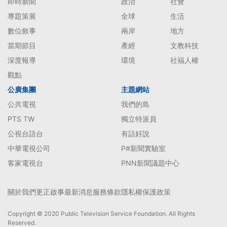
即時新聞
政治
社會
專題策展
全球
生活
數位敘事
兩岸
地方
當期節目
產經
文教科技
深度報導
環境
社福人權
觀點
公廣集團
主題網站
公共電視
我們的島
PTS TW
獨立特派員
公視台語台
有話好說
中華電視公司
P#新聞實驗室
客家電視台
PNN新聞議題中心
關於我們
更正啟事
最新消息
服務條款
隱私權保護政策
Copyright © 2020 Public Television Service Foundation. All Rights
Reserved.