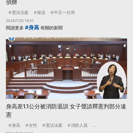
偵辦
憲法法庭
移送
中正一分局
2024/7/20 19:31
#身高
閱讀更多
有關的新聞
身高差1.1公分被消防退訓 女子聲請釋憲判部分違
憲
身高
女性
憲法法庭
消防人員
...