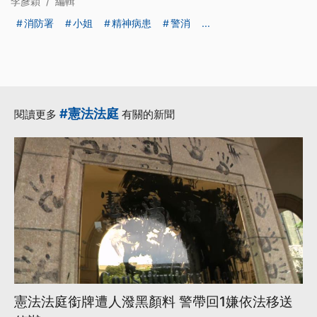
李彥穎
/
編輯
消防署
小姐
精神病患
警消
...
#憲法法庭
閱讀更多
有關的新聞
憲法法庭銜牌遭人潑黑顏料 警帶回1嫌依法移送