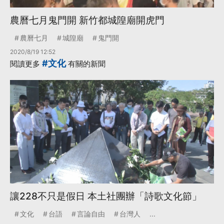
農曆七月鬼門開 新竹都城隍廟開虎門
農曆七月
城隍廟
鬼門開
2020/8/19 12:52
#文化
閱讀更多
有關的新聞
讓228不只是假日 本土社團辦「詩歌文化節」
文化
台語
言論自由
台灣人
...