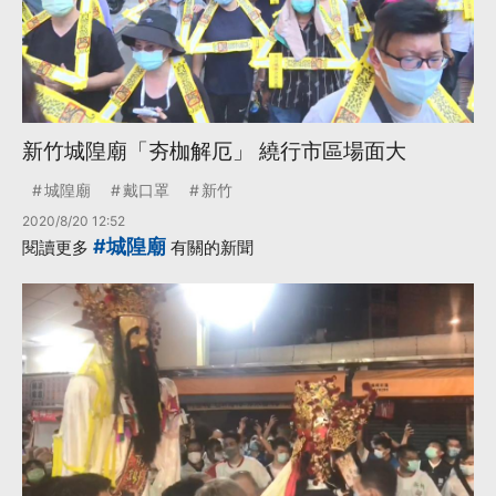
新竹城隍廟「夯枷解厄」 繞行市區場面大
城隍廟
戴口罩
新竹
2020/8/20 12:52
#城隍廟
閱讀更多
有關的新聞