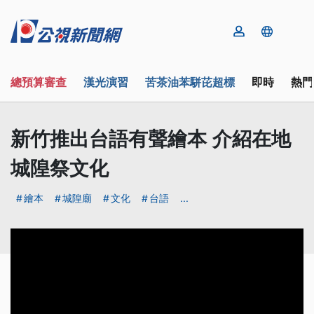
總預算審查
漢光演習
苦茶油苯駢芘超標
即時
熱門
新竹推出台語有聲繪本 介紹在地
城隍祭文化
繪本
城隍廟
文化
台語
...