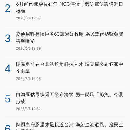
8月起已無委員在任 NCC停發手機等電信設備進口
2
核准
2026/8/6 12:58
交通局科長帳戶多63萬遭疑收賄 為民眾代墊醫藥費
3
善舉曝光
2026/8/5 19:39
隱匿身分在台非法挖角科技人才 調查局公布17家中
4
企名單
2026/8/5 16:03
白海豚估最快週五發布海警 另一颱風「鯨魚」今晨
5
形成
2026/8/5 12:50
颱風白海豚週末最接近台灣 漁船進港避風、漁民生
6