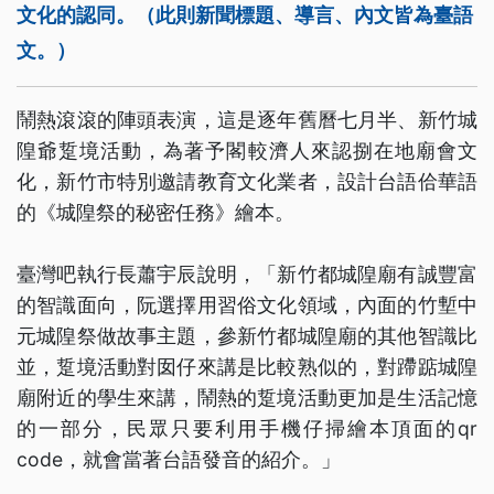
文化的認同。（此則新聞標題、導言、內文皆為臺語
文。）
鬧熱滾滾的陣頭表演，這是逐年舊曆七月半、新竹城
隍爺踅境活動，為著予閣較濟人來認捌在地廟會文
化，新竹市特別邀請教育文化業者，設計台語佮華語
的《城隍祭的秘密任務》繪本。
臺灣吧執行長蕭宇辰說明，「新竹都城隍廟有誠豐富
的智識面向，阮選擇用習俗文化領域，內面的竹塹中
元城隍祭做故事主題，參新竹都城隍廟的其他智識比
並，踅境活動對囡仔來講是比較熟似的，對蹛踮城隍
廟附近的學生來講，鬧熱的踅境活動更加是生活記憶
的一部分，民眾只要利用手機仔掃繪本頂面的qr
code，就會當著台語發音的紹介。」