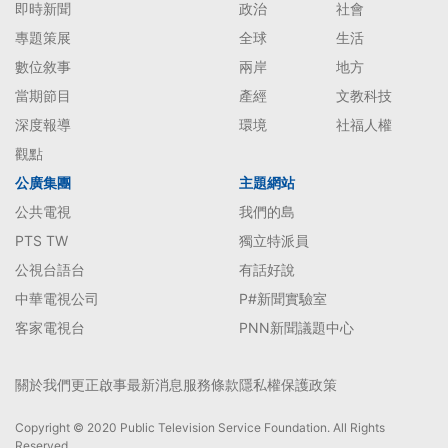
即時新聞
政治
社會
專題策展
全球
生活
數位敘事
兩岸
地方
當期節目
產經
文教科技
深度報導
環境
社福人權
觀點
公廣集團
主題網站
公共電視
我們的島
PTS TW
獨立特派員
公視台語台
有話好說
中華電視公司
P#新聞實驗室
客家電視台
PNN新聞議題中心
關於我們
更正啟事
最新消息
服務條款
隱私權保護政策
Copyright © 2020 Public Television Service Foundation. All Rights
Reserved.