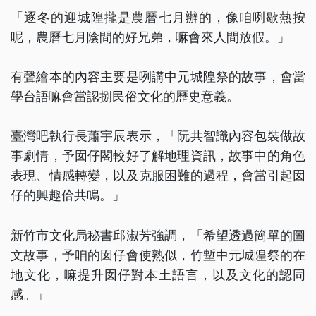
「逐冬的迎城隍攏是農曆七月辦的，像咱咧歇熱按
呢，農曆七月陰間的好兄弟，嘛會來人間放假。」
有聲繪本的內容主要是咧講中元城隍祭的故事，會當
學台語嘛會當認捌民俗文化的歷史意義。
臺灣吧執行長蕭宇辰表示，「阮共智識內容包裝做故
事劇情，予囡仔閣較好了解地理資訊，故事中的角色
表現、情感轉變，以及克服困難的過程，會當引起囡
仔的興趣佮共鳴。」
新竹市文化局秘書邱淑芳強調，「希望透過簡單的圖
文故事，予咱的囡仔會使熟似，竹塹中元城隍祭的在
地文化，嘛提升囡仔對本土語言，以及文化的認同
感。」