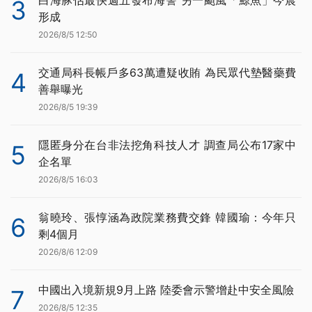
白海豚估最快週五發布海警 另一颱風「鯨魚」今晨
3
形成
2026/8/5 12:50
交通局科長帳戶多63萬遭疑收賄 為民眾代墊醫藥費
4
善舉曝光
2026/8/5 19:39
隱匿身分在台非法挖角科技人才 調查局公布17家中
5
企名單
2026/8/5 16:03
翁曉玲、張惇涵為政院業務費交鋒 韓國瑜：今年只
6
剩4個月
2026/8/6 12:09
中國出入境新規9月上路 陸委會示警增赴中安全風險
7
2026/8/5 12:35