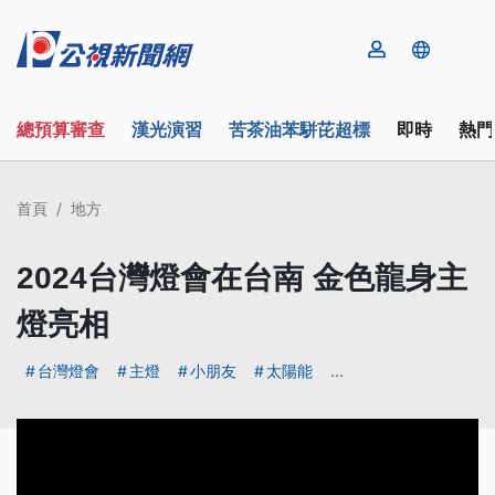
總預算審查
漢光演習
苦茶油苯駢芘超標
即時
熱門
首頁
地方
2024台灣燈會在台南 金色龍身主
燈亮相
台灣燈會
主燈
小朋友
太陽能
...