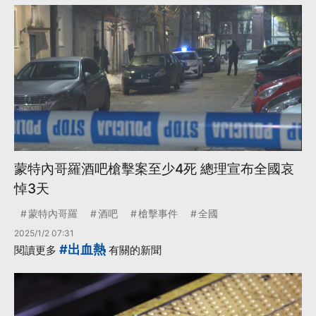
蒙特內哥羅酒吧槍擊案至少4死 總理宣布全國哀
悼3天
蒙特內哥羅
酒吧
槍擊事件
全國
2025/1/2 07:31
#出血熱
閱讀更多
有關的新聞