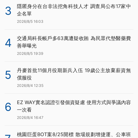
隱匿身分在台非法挖角科技人才 調查局公布17家中
3
企名單
2026/8/5 16:03
交通局科長帳戶多63萬遭疑收賄 為民眾代墊醫藥費
4
善舉曝光
2026/8/5 19:39
丹麥首批11個月役期新兵入伍 19歲公主放棄薪資無
5
償服役
2026/8/4 12:35
EZ WAY實名認證引發個資疑慮 使用方式與爭議內容
6
一次看
2026/8/4 16:47
桃園巨蛋BOT案8/25開標 散場規劃增捷運、公車班