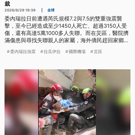
裁
2026/6/29 19:39
|
全球
委內瑞拉日前遭遇芮氏規模7.2與7.5的雙重強震襲
擊，至今已經造成至少1450人死亡、超過3150人受
傷，還有高達5萬1000多人失聯。而在災區，醫院擠
滿傷患與尋找失聯親人的家屬，海外僑民趕回家鄉投
入救援。不過，災區也傳出趁火打劫的亂象。目前國
委內瑞拉強震
拉瓜伊拉
國際機場
災區
際間已經有21個國家陸續派出搜救及醫療團隊相助，
美國也暫時解除部份制裁。