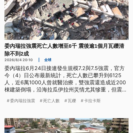
委內瑞拉強震死亡人數增至6千 震後逾1個月瓦礫清
除不到2成
2026/8/4 20:10
|
全球
委內瑞拉6月24日接連發生規模7.2與7.5強震，官方
今（4）日公布最新統計，死亡人數已攀升到6125
人，近6萬1000人曾就醫治療，雙強震還造成近200
棟建築倒塌，沿海拉瓜伊拉州災情尤其慘重，但震後
超過1個月，瓦礫清除進度卻不到2成，罹難人數恐怕
委內瑞拉強震
死亡人數
瓦礫
卡拉卡斯
還會增加。