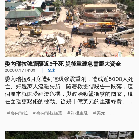
委內瑞拉強震釀近5千死 災後重建急需龐大資金
2026/7/17 14:09
|
全球
委內瑞拉6月底遭到連環強震重創，造成近5000人死
亡、好幾萬人流離失所。隨著救援階段告一段落，這
個原本就飽受經濟危機，與政治動盪衝擊的國家，現
在面臨更艱鉅的挑戰。從幾十億美元的重建經費、還
有龐大的外債壓力，到原本啟動中的民主轉型進程，
委內瑞拉
委內瑞拉強震
災後重建
美元
...
都因為這場世紀災難，出現新的變數。