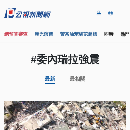
總預算審查
漢光演習
苦茶油苯駢芘超標
即時
熱門
#委內瑞拉強震
最新
最相關