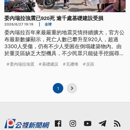
委內瑞拉強震已920死 逾千處基礎建設受損
2026/6/27 19:19
|
全球
委內瑞拉百年來最嚴重的地震災情持續擴大，官方公
布最新數據顯示，死亡人數已攀升至920人，超過
3300人受傷，仍有不少人受困在倒塌建築物內。由
於重災區缺乏大型機具，不少民眾只能徒手挖掘尋找
家人，隨著黃金搜救時間持續流逝，各國的搜救隊加
委內瑞拉強震
基礎建設
瓦礫堆
災區
速投入救援，希望搶救更多生還者。
1