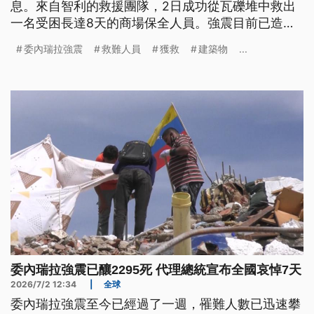
息。來自智利的救援團隊，2日成功從瓦礫堆中救出
一名受困長達8天的商場保全人員。強震目前已造成
近2300人罹難，還有數萬人失聯，因此罹難人數恐
委內瑞拉強震
救難人員
獲救
建築物
...
怕將持續攀升。
委內瑞拉強震已釀2295死 代理總統宣布全國哀悼7天
2026/7/2 12:34
|
全球
委內瑞拉強震至今已經過了一週，罹難人數已迅速攀