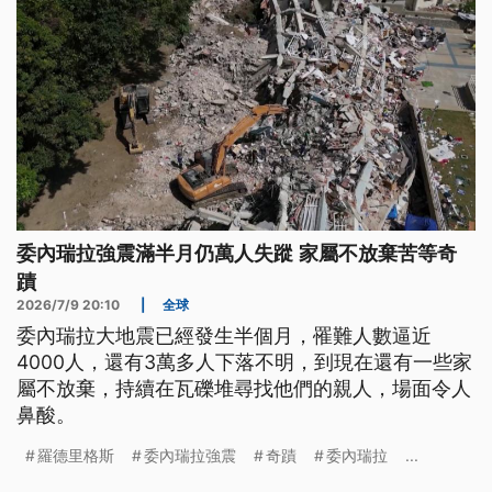
委內瑞拉強震滿半月仍萬人失蹤 家屬不放棄苦等奇
蹟
2026/7/9 20:10
|
全球
委內瑞拉大地震已經發生半個月，罹難人數逼近
4000人，還有3萬多人下落不明，到現在還有一些家
屬不放棄，持續在瓦礫堆尋找他們的親人，場面令人
鼻酸。
羅德里格斯
委內瑞拉強震
奇蹟
委內瑞拉
...