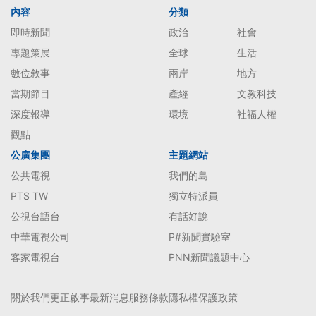
內容
分類
即時新聞
政治
社會
專題策展
全球
生活
數位敘事
兩岸
地方
當期節目
產經
文教科技
深度報導
環境
社福人權
觀點
公廣集團
主題網站
公共電視
我們的島
PTS TW
獨立特派員
公視台語台
有話好說
中華電視公司
P#新聞實驗室
客家電視台
PNN新聞議題中心
關於我們
更正啟事
最新消息
服務條款
隱私權保護政策