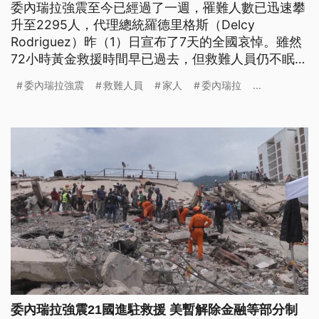
委內瑞拉強震至今已經過了一週，罹難人數已迅速攀
升至2295人，代理總統羅德里格斯（Delcy
Rodriguez）昨（1）日宣布了7天的全國哀悼。雖然
72小時黃金救援時間早已過去，但救難人員仍不眠不
休，在災區尋找一絲希望。一名家在重災區拉圭拉的
委內瑞拉強震
救難人員
家人
委內瑞拉
...
男子，全家都被埋在瓦礫堆下，但他仍抱著一絲希
望，留在現場徒手挖掘，希望能救出家人。
委內瑞拉強震21國進駐救援 美暫解除金融等部分制