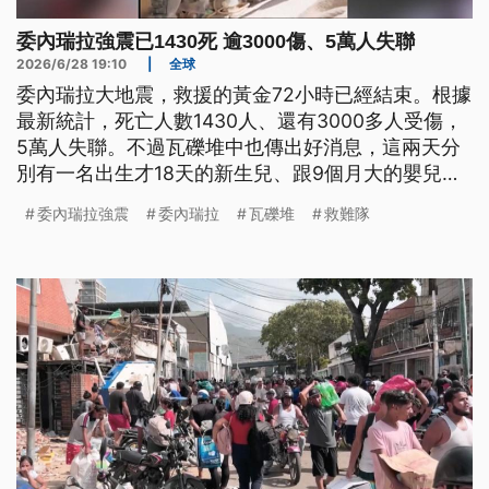
委內瑞拉強震已1430死 逾3000傷、5萬人失聯
2026/6/28 19:10
|
全球
委內瑞拉大地震，救援的黃金72小時已經結束。根據
最新統計，死亡人數1430人、還有3000多人受傷，
5萬人失聯。不過瓦礫堆中也傳出好消息，這兩天分
別有一名出生才18天的新生兒、跟9個月大的嬰兒被
救出來，他們的母親也同樣獲救。
委內瑞拉強震
委內瑞拉
瓦礫堆
救難隊