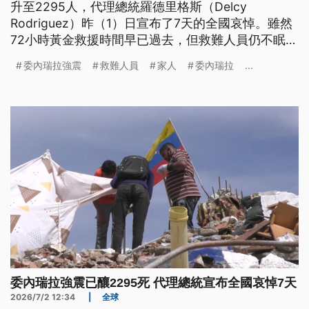
升至2295人，代理總統羅德里格斯（Delcy
Rodriguez）昨（1）日宣布了7天的全國哀悼。雖然
72小時黃金救援時間早已過去，但救難人員仍不眠不
休，在災區尋找一絲希望。一名家在重災區拉圭拉的
委內瑞拉強震
救難人員
家人
委內瑞拉
...
男子，全家都被埋在瓦礫堆下，但他仍抱著一絲希
望，留在現場徒手挖掘，希望能救出家人。
委內瑞拉強震已釀2295死 代理總統宣布全國哀悼7天
2026/7/2 12:34
|
全球