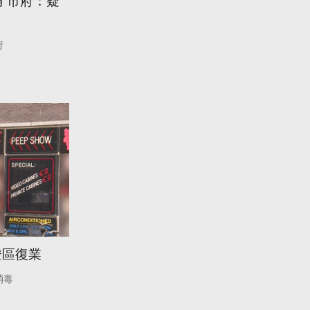
 市府：疑
府
燈區復業
消毒