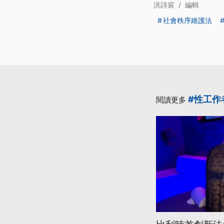
洪詩宸
/
編輯
社會秩序維護法
#性工作
閱讀更多