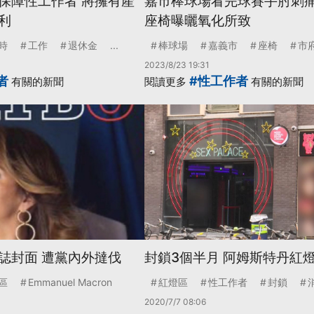
保障性工作者 將擁有產
嘉市棒球場看完球賽手肘刺痛
利
座椅曝曬氧化所致
時
工作
退休金
...
棒球場
嘉義市
座椅
市
2023/8/23 19:31
者
#性工作者
有關的新聞
閱讀更多
有關的新聞
誌封面 遭黨內外撻伐
封鎖3個半月 阿姆斯特丹紅
區
Emmanuel Macron
紅燈區
性工作者
封鎖
2020/7/7 08:06