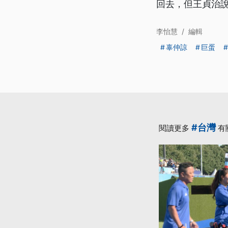
回去，但王貞治
李怡慧
/
編輯
辜仲諒
巨蛋
#台灣
閱讀更多
有