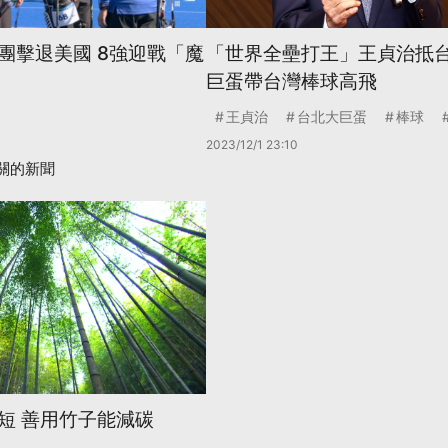
團擊退美國 8強迎戰「魔
「世界全壘打王」王貞治抵台
巨蛋帶台灣棒球高飛
王貞治
台北大巨蛋
棒球
2023/12/1 23:10
關的新聞
短 善用竹子能減碳