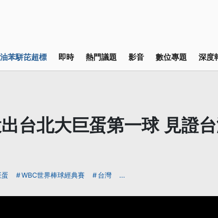
油苯駢芘超標
即時
熱門議題
影音
數位專題
深度
出台北大巨蛋第一球 見證
巨蛋
WBC世界棒球經典賽
台灣
...