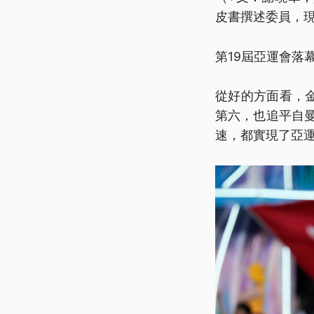
皮書撰述委員，現為
第19屆亞運會落
從好的方面看，金
第六，也追平自
速，都實現了亞運