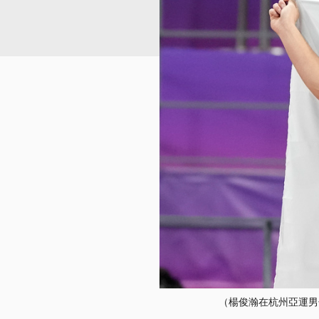
（楊俊瀚在杭州亞運男