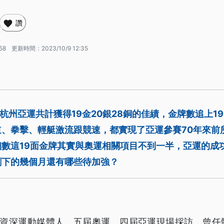
讚
58
更新時間：
2023/10/9 12:35
在杭州亞運共計獲得19金20銀28銅的佳績，金牌數追上1
道、拳擊、輕艇激流跟競速，都實現了亞運參賽70年來前
細數這19面金牌其實與奧運相關項目不到一半，亞運的成
剩下的幾個月還有哪些待加強？
，資深運動媒體人，五屆奧運、四屆亞運現場採訪，曾任