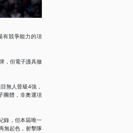
場有競爭能力的項
牌，但電子護具徹
目無人晉級4強，
子團體，非奧運項
紀錄，但本屆唯一
賽再無起色，射擊隊