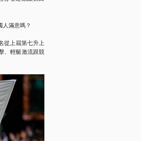
績國人滿意嗎？
排名從上屆第七升上
擊、輕艇激流跟競