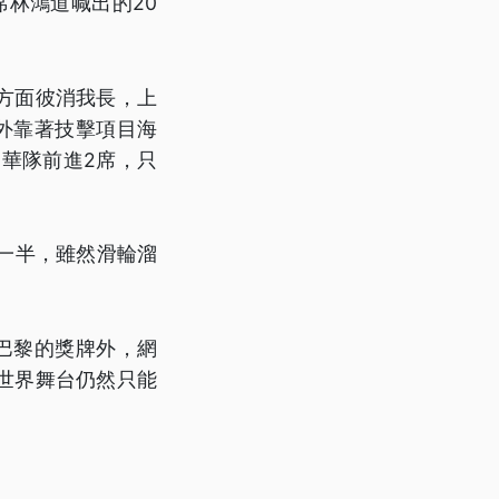
席林鴻道喊出的20
方面彼消我長，上
外靠著技擊項目海
中華隊前進2席，只
一半，雖然滑輪溜
巴黎的獎牌外，網
世界舞台仍然只能