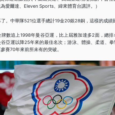
愛爾達、Eleven Sports、緯來體育台講評。）
幕了。中華隊521位選手總計19金20銀28銅，這樣的成
牌數追上1998年曼谷亞運，比上屆雅加達多2面，總
曼谷亞運以降25年來的最佳名次；游泳、體操、柔道、拳
參賽70年來前所未有的突破。