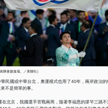
表隊會旗進場。／美聯社｝
中華民國或中華台北，奧運模式也用了40年，兩岸政治的
從來不是簡單的事。
亞運在北京，我國選手苦戰兩周，隨著李福恩的撐竿三跳