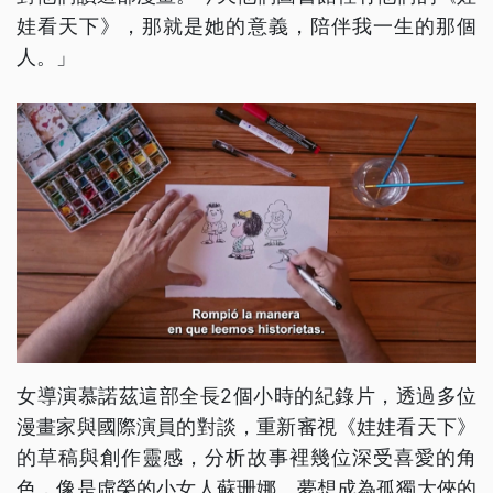
娃看天下》，那就是她的意義，陪伴我一生的那個
人。」
女導演慕諾茲這部全長2個小時的紀錄片，透過多位
漫畫家與國際演員的對談，重新審視《娃娃看天下》
的草稿與創作靈感，分析故事裡幾位深受喜愛的角
色，像是虛榮的小女人蘇珊娜、夢想成為孤獨大俠的