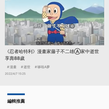
《忍者哈特利》漫畫家藤子不二雄Ⓐ家中逝世
享壽88歲
漫畫
逝世
哆啦A夢
2022/4/7 15:25
編輯推薦