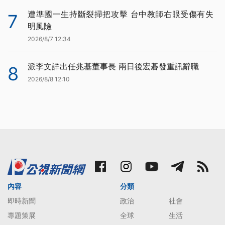
遭準國一生持斷裂掃把攻擊 台中教師右眼受傷有失
7
明風險
2026/8/7 12:34
派李文詳出任兆基董事長 兩日後宏碁發重訊辭職
8
2026/8/8 12:10
內容
分類
即時新聞
政治
社會
專題策展
全球
生活