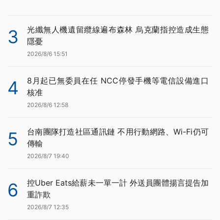
光纖無人機遺留纜線遍布森林 烏克蘭指控造成生態
3
隱憂
2026/8/6 15:51
8月起已無委員在任 NCC停發手機等電信設備進口
4
核准
2026/8/6 12:58
台南團隊打造社區通訊鏈 不用行動網路、Wi-Fi仍可
5
傳輸
2026/8/7 19:40
控Uber Eats給薪未一單一計 外送員團體揚言提告加
6
重詐欺
2026/8/7 12:35