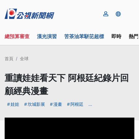
總預算審查
漢光演習
苦茶油苯駢芘超標
即時
熱門
首頁
全球
重讀娃娃看天下 阿根廷紀錄片回
顧經典漫畫
娃娃
坎城影展
漫畫
阿根廷
...