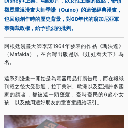
Disney+上架。4集影片，以女性主義的觀點，帶領
觀眾重溫漫畫大師季諾（Quino）的這部經典漫畫，
也回顧創作時的歷史背景，對60年代的翁加尼亞軍
事獨裁政權，給予強烈的批判。
阿根廷漫畫大師季諾1964年發表的作品《瑪法達》
（Mafalda），在台灣出版是以《娃娃看天下》為
名。
這系列漫畫一開始是為電器用品打廣告用，而在報紙
刊載之後大受歡迎，拉丁美洲、歐洲以及亞洲許多國
家的讀者，都被這一頭蓬髮、憂時憂民的6歲小女
孩，以及她周遭好朋友的童言童語給吸引。