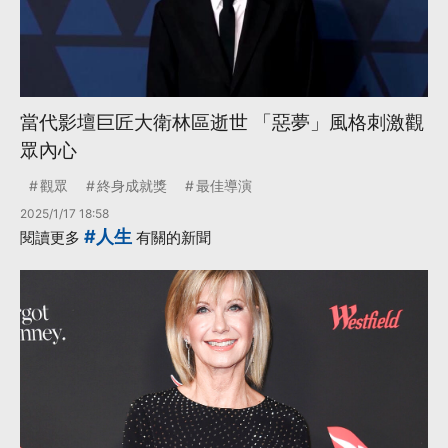
當代影壇巨匠大衛林區逝世 「惡夢」風格刺激觀
眾內心
觀眾
終身成就獎
最佳導演
2025/1/17 18:58
#人生
閱讀更多
有關的新聞