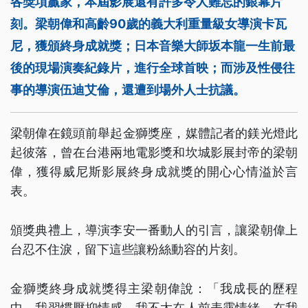
各獎項贏家，本屆影展還有許多令人難忘的銀幕片
刻。梁朝偉和高齡90歲的義大利重量級女導演卡瓦
尼，獲頒終身成就獎；日本音樂大師坂本龍一生前最
後的現場演奏紀錄片，進行全球首映；而涉及性侵往
事的導演伍迪艾倫，還遭到場外人士抗議。
梁朝偉在鏡頭前舉起金獅獎座，媒體記者的鎂光燈此
起彼落，曾在台港兩地電影獎和坎城影展封帝的梁朝
偉，獲得威尼斯影展終身成就獎的開心心情溢於言
表。
頒獎典禮上，導演李安一番動人的引言，讓梁朝偉上
台忍不住淚，留下這些讓粉絲動容的片刻。
金獅獎終身成就獎得主梁朝偉說：「我成長的歷程
中，我習慣壓抑情感，我不太在人前表露情緒，在我