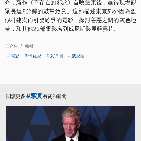
介，新作《不存在的邪惡》首映結束後，贏得現場觀
眾長達8分鐘的鼓掌致意。這部描述東京郊外因為渡
假村建案而引發紛爭的電影，探討善惡之間的灰色地
帶，和其他22部電影名列威尼斯影展競賽片。
王介村
/
編輯
電影
卡瓦尼
女導演
威尼斯
...
#導演
閱讀更多
有關的新聞