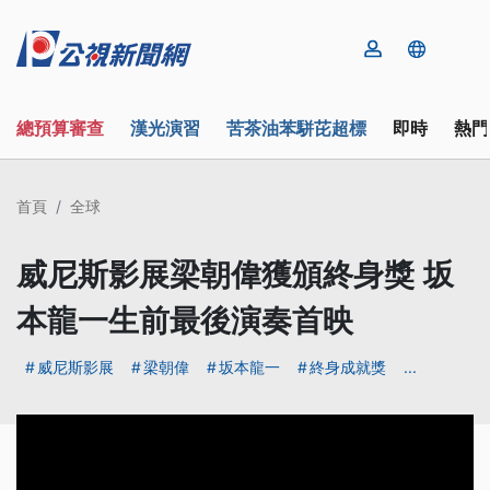
總預算審查
漢光演習
苦茶油苯駢芘超標
即時
熱門
首頁
全球
威尼斯影展梁朝偉獲頒終身獎 坂
本龍一生前最後演奏首映
威尼斯影展
梁朝偉
坂本龍一
終身成就獎
...