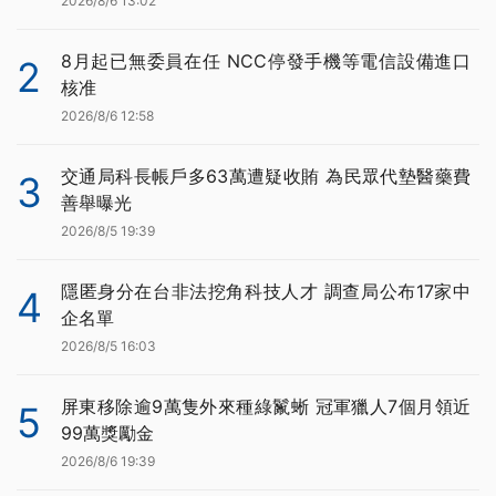
2026/8/6 13:02
8月起已無委員在任 NCC停發手機等電信設備進口
2
核准
2026/8/6 12:58
交通局科長帳戶多63萬遭疑收賄 為民眾代墊醫藥費
3
善舉曝光
2026/8/5 19:39
隱匿身分在台非法挖角科技人才 調查局公布17家中
4
企名單
2026/8/5 16:03
屏東移除逾9萬隻外來種綠鬣蜥 冠軍獵人7個月領近
5
99萬獎勵金
2026/8/6 19:39