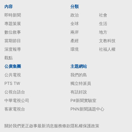
內容
分類
即時新聞
政治
社會
專題策展
全球
生活
數位敘事
兩岸
地方
當期節目
產經
文教科技
深度報導
環境
社福人權
觀點
公廣集團
主題網站
公共電視
我們的島
PTS TW
獨立特派員
公視台語台
有話好說
中華電視公司
P#新聞實驗室
客家電視台
PNN新聞議題中心
關於我們
更正啟事
最新消息
服務條款
隱私權保護政策