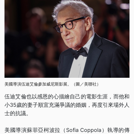
美國導演伍迪艾倫參加威尼斯影展。（圖／美聯社）
伍迪艾倫也以感恩的心描繪自己的電影生涯，而他和
小35歲的妻子順宜充滿爭議的婚姻，再度引來場外人
士的抗議。
美國導演蘇菲亞柯波拉（Sofia Coppola）執導的傳