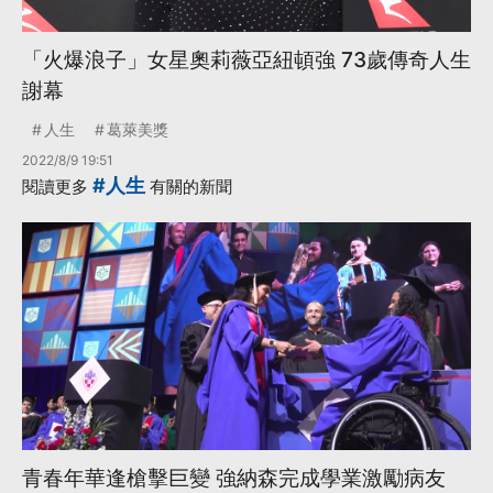
「火爆浪子」女星奧莉薇亞紐頓強 73歲傳奇人生
謝幕
人生
葛萊美獎
2022/8/9 19:51
#人生
閱讀更多
有關的新聞
青春年華逢槍擊巨變 強納森完成學業激勵病友