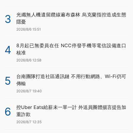
光纖無人機遺留纜線遍布森林 烏克蘭指控造成生態
3
隱憂
2026/8/6 15:51
8月起已無委員在任 NCC停發手機等電信設備進口
4
核准
2026/8/6 12:58
台南團隊打造社區通訊鏈 不用行動網路、Wi-Fi仍可
5
傳輸
2026/8/7 19:40
控Uber Eats給薪未一單一計 外送員團體揚言提告加
6
重詐欺
2026/8/7 12:35