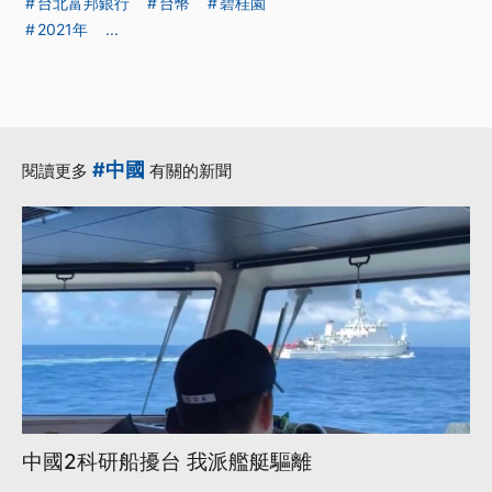
台北富邦銀行
台幣
碧桂園
2021年
...
#中國
閱讀更多
有關的新聞
中國2科研船擾台 我派艦艇驅離