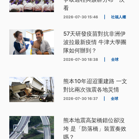
看
2026-07-30 15:46
|
社福人權
57天研發疫苗對抗非洲伊
波拉最新疫情 牛津大學團
隊如何辦到？
2026-07-30 18:38
|
全球
熊本10年迢迢重建路 一文
對比兩次強震各地災情
2026-07-30 16:37
|
全球
熊本地震高架橋錯位卻沒
垮 是「防落橋」裝置奏效
嗎？