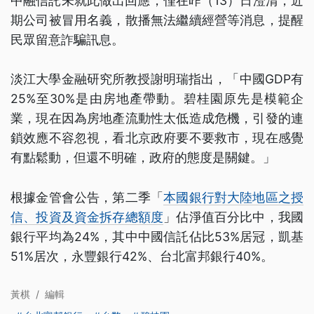
中融信託未就此做出回應，僅在昨（13）日澄清，近
期公司被冒用名義，散播無法繼續經營等消息，提醒
民眾留意詐騙訊息。
淡江大學金融研究所教授謝明瑞指出，「中國GDP有
25%至30%是由房地產帶動。碧桂園原先是模範企
業，現在因為房地產流動性太低造成危機，引發的連
鎖效應不容忽視，看北京政府要不要救市，現在感覺
有點鬆動，但還不明確，政府的態度是關鍵。」
根據金管會公告，第二季「
本國銀行對大陸地區之授
信、投資及資金拆存總額度
」佔淨值百分比中，我國
銀行平均為24%，其中中國信託佔比53%居冠，凱基
51%居次，永豐銀行42%、台北富邦銀行40%。
黃棋
/
編輯