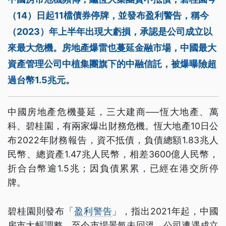
（14）日起11檔債券停牌，並發布盈利警告，稱今
（2023）年上半年出現大虧損，承認是公司成立以
來最大危機。房地產爆雷也蔓延金融市場，中國最大
資產管理公司中植集團旗下的中融信託，被爆曝險超
過台幣1.5兆元。
中國房地產危機蔓延，三大建商──恆大地產、萬
科、碧桂園，有兩家爆出財務危機。恆大地產10日公
布2022年財務報告，資不抵債，負債總額1.83兆人
民幣、總資產1.47兆人民幣，相差3600億人民幣，
折合台幣逾1.5兆；因負債累累，已經在港交所停
牌。
碧桂園則發布「
盈利警告
」，指出2021年起，中國
房市大幅調整，至今市場景氣未回溫，公司遭遇成立