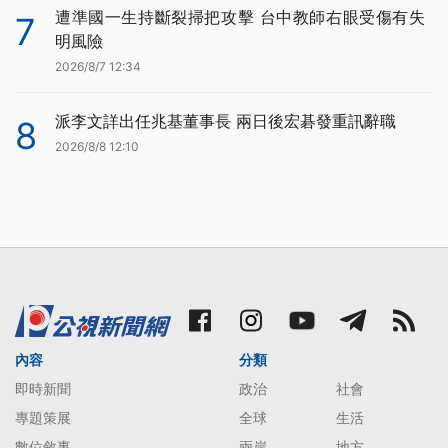
遭準國一生持斷裂掃把攻擊 台中教師右眼受傷有失
7
明風險
2026/8/7 12:34
派李文詳出任兆基董事長 兩日後宏碁發重訊辭職
8
2026/8/8 12:10
內容
分類
即時新聞
政治
社會
專題策展
全球
生活
數位敘事
兩岸
地方