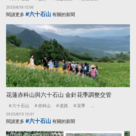
2025/8/18 12:56
#六十石山
閱讀更多
有關的新聞
花蓮赤科山與六十石山 金針花季調整交管
六十石山
赤科山
道路
花季
...
2023/8/13 12:31
#六十石山
閱讀更多
有關的新聞