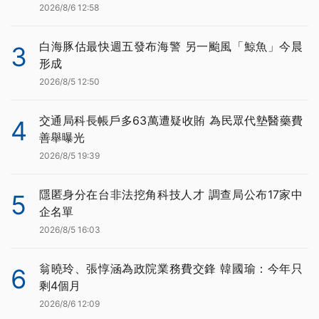
2026/8/6 12:58
白海豚估最快週五發布海警 另一颱風「鯨魚」今晨
3
形成
2026/8/5 12:50
交通局科長帳戶多63萬遭疑收賄 為民眾代墊醫藥費
4
善舉曝光
2026/8/5 19:39
隱匿身分在台非法挖角科技人才 調查局公布17家中
5
企名單
2026/8/5 16:03
翁曉玲、張惇涵為政院業務費交鋒 韓國瑜：今年只
6
剩4個月
2026/8/6 12:09