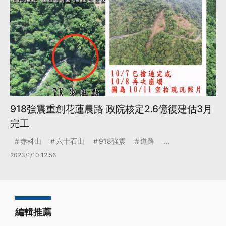
918強震重創花蓮農路 政院核定2.6億復建估3月
完工
赤科山
六十石山
918強震
道路
...
2023/1/10 12:56
編輯推薦