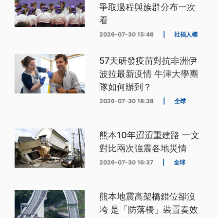
爭取過程與族群分布一次
看
2026-07-30 15:46
|
社福人權
57天研發疫苗對抗非洲伊
波拉最新疫情 牛津大學團
隊如何辦到？
2026-07-30 18:38
|
全球
熊本10年迢迢重建路 一文
對比兩次強震各地災情
2026-07-30 16:37
|
全球
熊本地震高架橋錯位卻沒
垮 是「防落橋」裝置奏效