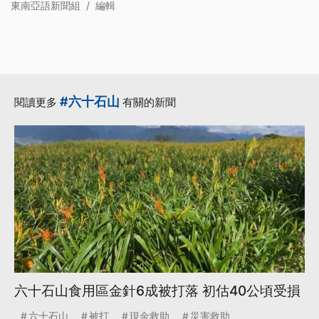
東南亞語新聞組
/
編輯
#六十石山
閱讀更多
有關的新聞
六十石山食用區金針6成被打落 初估40公頃受損
六十石山
被打
現金救助
災害救助