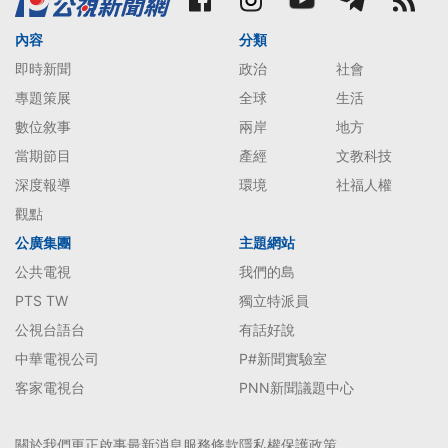
內容
分類
即時新聞
政治
社會
專題策展
全球
生活
數位敘事
兩岸
地方
當期節目
產經
文教科技
深度報導
環境
社福人權
觀點
公廣集團
主題網站
公共電視
我們的島
PTS TW
獨立特派員
公視台語台
有話好說
中華電視公司
P#新聞實驗室
客家電視台
PNN新聞議題中心
關於我們
更正啟事
最新消息
服務條款
隱私權保護政策