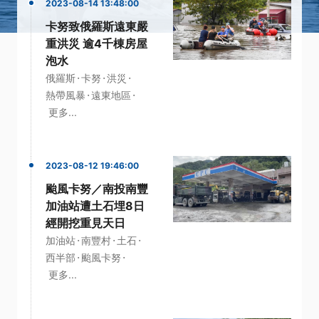
2023-08-14 13:48:00
卡努致俄羅斯遠東嚴
重洪災 逾4千棟房屋
泡水
·
·
·
俄羅斯
卡努
洪災
·
·
熱帶風暴
遠東地區
更多...
2023-08-12 19:46:00
颱風卡努／南投南豐
加油站遭土石埋8日
經開挖重見天日
·
·
·
加油站
南豐村
土石
·
·
西半部
颱風卡努
更多...