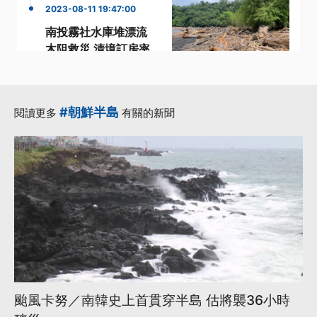
2023-08-11 19:47:00
南投霧社水庫堆漂流
木阻救災 清境訂房率
僅剩1成
·
·
·
南投
南投縣
台14線
·
·
清境
漂流木
更多...
#朝鮮半島
閱讀更多
有關的新聞
颱風卡努／南韓史上首貫穿半島 估將襲36小時