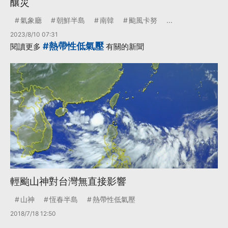
釀災
氣象廳
朝鮮半島
南韓
颱風卡努
...
2023/8/10 07:31
#熱帶性低氣壓
閱讀更多
有關的新聞
輕颱山神對台灣無直接影響
山神
恆春半島
熱帶性低氣壓
2018/7/18 12:50