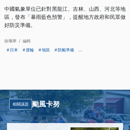
中國氣象單位已針對黑龍江、吉林、山西、河北等地
區，發布「暴雨藍色預警」，提醒地方政府和民眾做
好防災準備。
徐珮華
/
編輯
日本
渡輪
地區
防颱準備
...
颱風卡努
相關議題