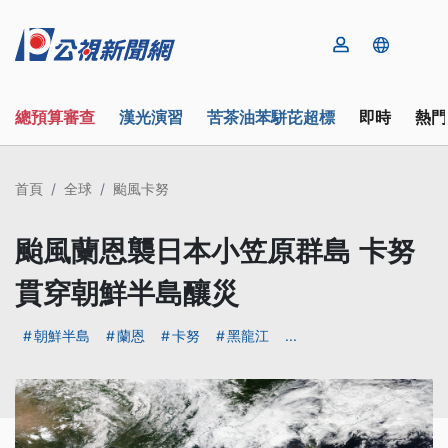
總預算審查
漢光演習
苦茶油苯駢芘超標
即時
熱門
首頁
全球
颱風卡努
颱風蘭恩襲日本小笠原群島 卡努
貫穿朝鮮半島釀災
朝鮮半島
蘭恩
卡努
黑龍江
...