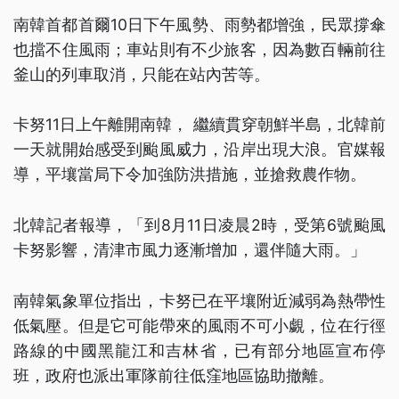
南韓首都首爾10日下午風勢、雨勢都增強，民眾撐傘
也擋不住風雨；車站則有不少旅客，因為數百輛前往
釜山的列車取消，只能在站內苦等。
卡努11日上午離開南韓， 繼續貫穿朝鮮半島，北韓前
一天就開始感受到颱風威力，沿岸出現大浪。官媒報
導，平壤當局下令加強防洪措施，並搶救農作物。
北韓記者報導，「到8月11日凌晨2時，受第6號颱風
卡努影響，清津市風力逐漸增加，還伴隨大雨。」
南韓氣象單位指出，卡努已在平壤附近減弱為熱帶性
低氣壓。但是它可能帶來的風雨不可小覷，位在行徑
路線的中國黑龍江和吉林省，已有部分地區宣布停
班，政府也派出軍隊前往低窪地區協助撤離。