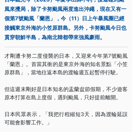
風來攪局，除了卡努颱風兩度進出沖繩，現在又有一
個第7號颱風「蘭恩」，今（11）日上午暴風圈已經
接觸東京外海的小笠原群島。另外，卡努颱風今日也
貫穿朝鮮半島，為南北韓都帶來強風豪雨。
才剛遭卡努二度侵襲的日本，又迎來今年第7號颱風
「蘭恩」。首當其衝的是東京外海的知名景點「小笠
原群島」，當地往返本島的渡輪週五起暫停行駛。
但這週末剛好是日本知名的盂蘭盆節假期，不少遊客
原本打算在島上度假，遇到颱風，只好提前離開。
日本民眾表示，「我把行程縮短3天，因為渡輪延誤
可能會影響工作。」