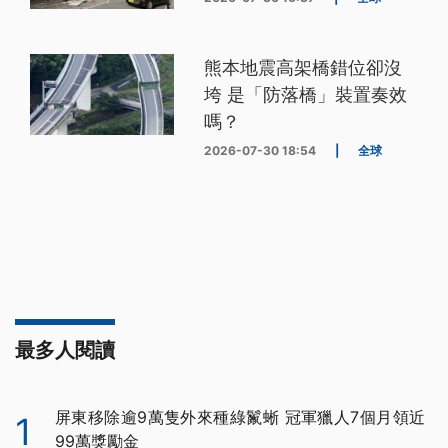
熊本地震高架橋錯位卻沒
垮 是「防落橋」裝置奏效
嗎？
2026-07-30 18:54
|
全球
最多人閱讀
屏東移除逾9萬隻外來種綠鬣蜥 冠軍獵人7個月領近
1
99萬獎勵金