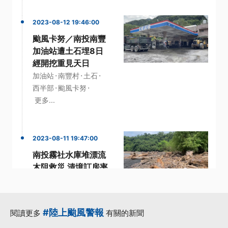
2023-08-12 19:46:00
颱風卡努／南投南豐
加油站遭土石埋8日
經開挖重見天日
·
·
·
加油站
南豐村
土石
·
·
西半部
颱風卡努
更多...
2023-08-11 19:47:00
南投霧社水庫堆漂流
木阻救災 清境訂房率
僅剩1成
·
·
·
南投
南投縣
台14線
·
·
清境
漂流木
更多...
#陸上颱風警報
閱讀更多
有關的新聞