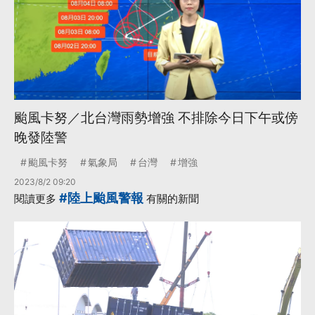
颱風卡努／北台灣雨勢增強 不排除今日下午或傍
晚發陸警
颱風卡努
氣象局
台灣
增強
2023/8/2 09:20
#陸上颱風警報
閱讀更多
有關的新聞