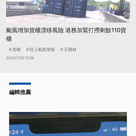
颱風增加貨櫃漂移風險 港務加緊打撈剩餘110貨
櫃
貨櫃
陸上颱風警報
王國材
2023/7/25 12:56
編輯推薦