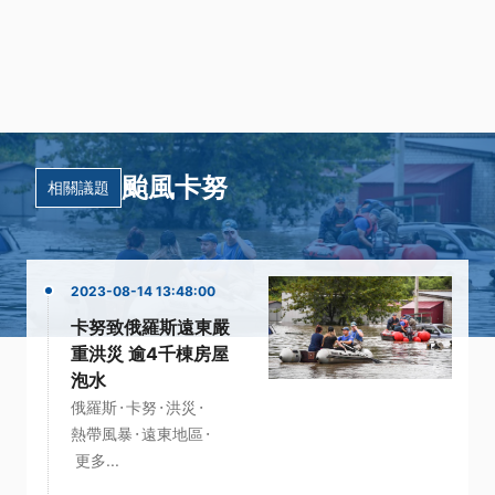
颱風卡努
相關議題
2023-08-14 13:48:00
卡努致俄羅斯遠東嚴
重洪災 逾4千棟房屋
泡水
·
·
·
俄羅斯
卡努
洪災
·
·
熱帶風暴
遠東地區
更多...