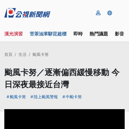
漢光演習
苦茶油苯駢芘超標
即時
熱門議題
影音
首頁
生活
颱風卡努
颱風卡努／逐漸偏西緩慢移動 今
日深夜最接近台灣
颱風卡努
陸上颱風警報
中颱卡努