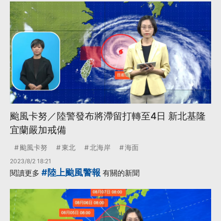
颱風卡努／陸警發布將滯留打轉至4日 新北基隆
宜蘭嚴加戒備
颱風卡努
東北
北海岸
海面
2023/8/2 18:21
#陸上颱風警報
閱讀更多
有關的新聞