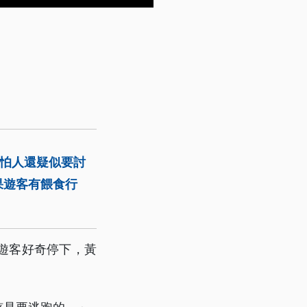
不怕人還疑似要討
果遊客有餵食行
遊客好奇停下，黃