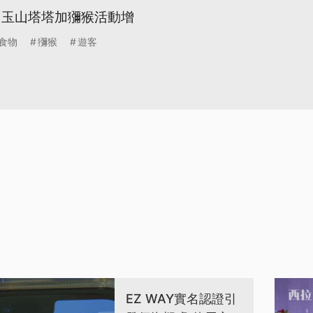
 玉山塔塔加獼猴活動增
食物
獼猴
遊客
EZ WAY實名認證引