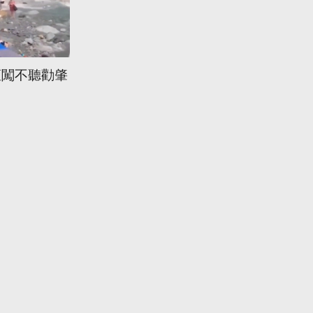
擅闖不聽勸肇