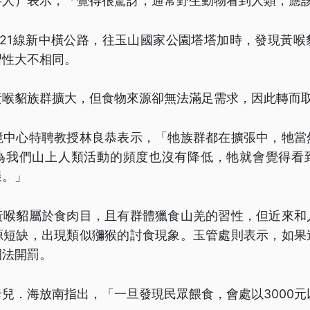
事人）表示，「覺得很驚訝，通常野生動物看到人類，應
台21線新中橫公路，往玉山國家公園塔塔加時，發現黃喉
習性大不相同。
黃喉貂族群擴大，但食物來源卻無法滿足需求，因此轉而
境中心特聘教授林良恭表示，「牠族群都在擴張中，牠當
為我們山上人類活動的頻度也沒有降低，牠就會覺得看
樣。」
黃喉貂屬於食肉目，且有群體獵食山羌的習性，但近來和
源短缺，出現類似獼猴的討食現象。玉管處則表示，如果
園法開罰。
兒．海放南指出，「一旦發現民眾餵食，會處以3000元