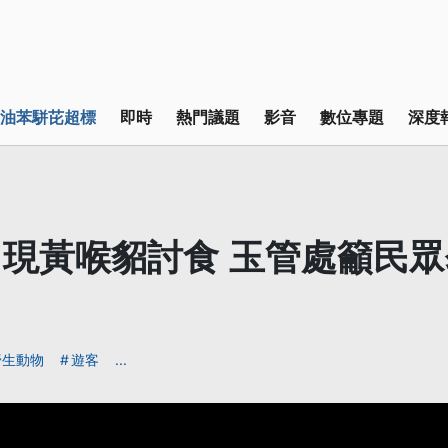
油苯駢芘超標
即時
熱門議題
影音
數位專題
深度
現黃喉貂討食 玉管處籲民
野生動物
遊客
...