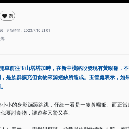
讚
56
更新時間：
2023/7/10 21:01
報導
日開車前往玉山塔塔加時，在新中橫路段發現有黃喉貂，
測，是族群擴充但食物來源短缺所造成。玉管處表示，如
罰。
隻小小的身影蹦蹦跳跳，仔細一看是一隻黃喉貂。而正當
疑似要討食物，讓遊客又驚又喜。