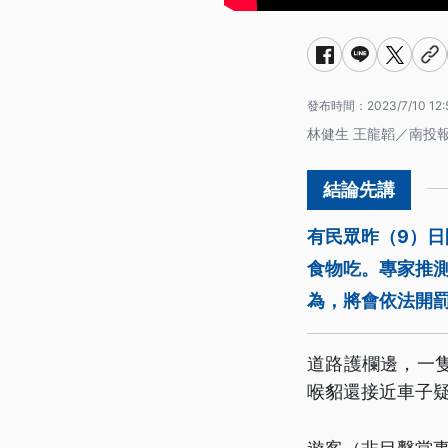
發布時間：
2023/7/10 12:
林健生 王龍韜／南投
有民眾昨（9）
食物吃。專家推
為，將會依法開
道路護欄邊，一
喉貂還接近車子