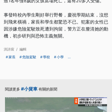
致1名年僅8歲的女孩當場死亡，還有20多人受傷。
事發時校內學生剛好舉行野餐，慶祝學期結束，沒想
到飛來橫禍，家長和學生都驚恐不已。犯案的女性已
因涉嫌危險駕駛致死遭到拘留，警方正在釐清她的動
機，初步研判與恐怖主義無關。
洪詩宸
/
編輯
家長
危險駕駛
學校
小學
...
#小貨車
閱讀更多
有關的新聞