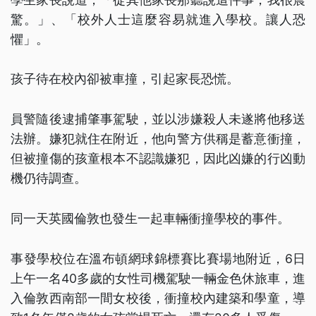
驚。」、「校外人士這麼容易就進入學校。讓人恐
懼」。
孩子待在校內卻被車撞，引起家長恐慌。
員警隨後逮捕肇事駕駛，並以涉嫌殺人未遂將他移送
法辦。嫌犯就住在附近，他向警方供稱是蓄意衝撞，
但被撞傷的孩童根本不認識嫌犯，因此凶嫌的行凶動
機仍待調查。
同一天英國倫敦也發生一起車輛衝撞學校的事件。
事發學校位在溫布頓網球錦標賽比賽場地附近，6日
上午一名40多歲的女性司機駕駛一輛金色休旅車，進
入倫敦西南部一間女校後，衝撞校內建築和學童，導