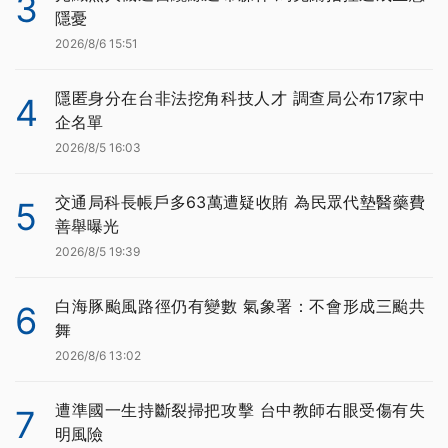
3
隱憂
2026/8/6 15:51
隱匿身分在台非法挖角科技人才 調查局公布17家中
4
企名單
2026/8/5 16:03
交通局科長帳戶多63萬遭疑收賄 為民眾代墊醫藥費
5
善舉曝光
2026/8/5 19:39
白海豚颱風路徑仍有變數 氣象署：不會形成三颱共
6
舞
2026/8/6 13:02
遭準國一生持斷裂掃把攻擊 台中教師右眼受傷有失
7
明風險