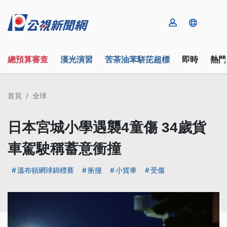
總預算審查
漢光演習
苦茶油苯駢芘超標
即時
熱門
首頁
全球
日本宮城小學遇襲4童傷 34歲貨
車駕駛稱蓄意衝撞
溫布頓網球錦標賽
衝撞
小貨車
受傷