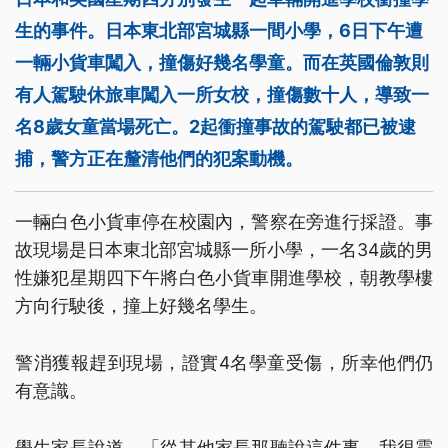
生的事件。日本東北部宮城縣一間小學，6日下午遭
一輛小貨車闖入，撞傷好幾名學童。而在英國倫敦則
有人駕駛休旅車闖入一所女校，撞傷數十人，導致一
名8歲女童當場死亡。2起衝撞事故的駕駛都已被逮
捕，警方正在釐清他們的犯案動機。
一輛白色小貨車停在校園內，警察在旁進行採證。事
故現場是日本東北部宮城縣一所小學，一名34歲的男
性嫌犯星期四下午將白色小貨車開進學校，朝教學樓
方向行駛後，撞上好幾名學生。
警消獲報趕到現場，證實4名學童受傷，所幸他們仍
有意識。
學生家長說道，「從其他家長那聽說這件事，我很震