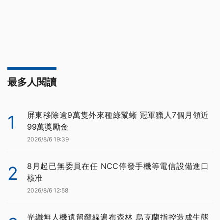
最多人閱讀
屏東移除逾9萬隻外來種綠鬣蜥 冠軍獵人7個月領近
1
99萬獎勵金
2026/8/6 19:39
8月起已無委員在任 NCC停發手機等電信設備進口
2
核准
2026/8/6 12:58
光纖無人機遺留纜線遍布森林 烏克蘭指控造成生態