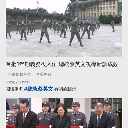
首批1年期義務役入伍 總統蔡英文視導新訓成效
總統蔡英文
義務役
2024/2/6 12:31
#總統蔡英文
閱讀更多
有關的新聞