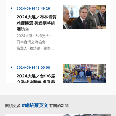
2024-01-14 12:49:26
2024大選／布林肯賀
賴蕭勝選 美近期將組
團訪台
·
·
2024大選
大橋光夫
·
日本台灣交流協會
·
·
當選人
賴清德
更多...
2024-01-14 13:00:00
2024大選／台中6席
立委成功翻轉 盧秀燕
助攻好評
·
·
中二選區
區域立委
·
·
·
當選人
盧秀燕
立委
#總統蔡英文
閱讀更多
有關的新聞
更多...