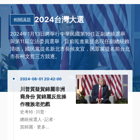
2024台灣大選
相關議題
2024年1月13日將舉行中華民國第16任正副總統選舉
與第11屆立法委員選舉，目前民進黨提名現任副總統賴
清德，國民黨提名新北市長侯友宜，民眾黨提名前台北
市長柯文哲三方競逐。
2024-08-01 20:42:00
川普質疑賀錦麗非洲
裔身份 賀錦麗反批操
作種族老把戲
·
·
史考特
川普
·
·
總統候選人
記者
·
賀錦麗
更多...