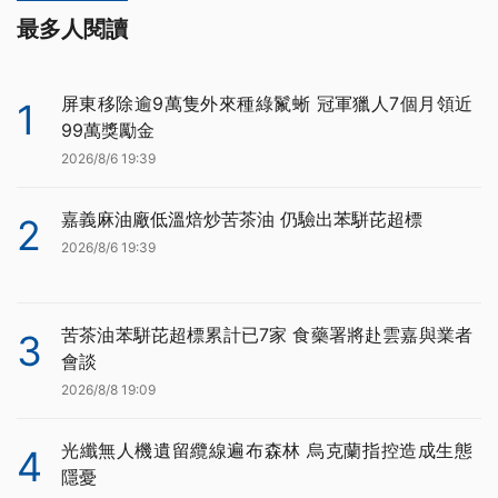
最多人閱讀
屏東移除逾9萬隻外來種綠鬣蜥 冠軍獵人7個月領近
1
99萬獎勵金
2026/8/6 19:39
嘉義麻油廠低溫焙炒苦茶油 仍驗出苯駢芘超標
2
2026/8/6 19:39
苦茶油苯駢芘超標累計已7家 食藥署將赴雲嘉與業者
3
會談
2026/8/8 19:09
光纖無人機遺留纜線遍布森林 烏克蘭指控造成生態
4
隱憂