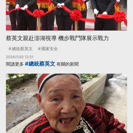
蔡英文親赴澎湖視導 機步戰鬥隊展示戰力
總統蔡英文
國家安全
2024/1/30 12:31
#總統蔡英文
閱讀更多
有關的新聞