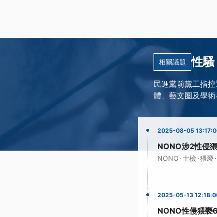
性騷 
相關議題
民進黨前黨工指控
體、藝文圈及學術
2025-08-05 13:17:
NONO涉2性侵
·
·
·
NONO
士檢
猥褻
2025-05-13 12:18:0
NONO性侵猥褻