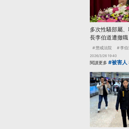
多次性騷部屬、
長李伯道遭撤職
懲戒法院
李伯
2026/3/26 19:40
#被害人
閱讀更多