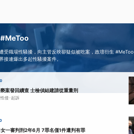
#MeToo
遭受職場性騷擾，向主管反映卻疑似被吃案，政壇衍生 #MeToo
界接連爆出多起性騷擾案件。
00
猥褻案發回續查 士檢偵結建請從重量刑
·
性侵
起訴
0
6女一審判刑2年6月 7罪名僅1件遭判有罪