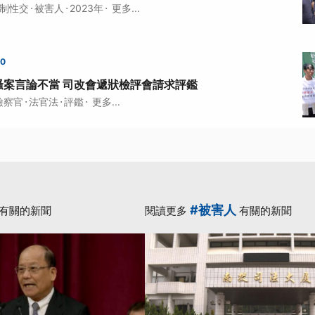
·
·
·
制性交
被害人
2023年
更多...
00
騷案言論不當 司改會遞狀檢評會請求評鑑
·
·
·
檢察官
法官法
評鑑
更多...
#被害人
有關的新聞
閱讀更多
有關的新聞