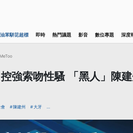
油苯駢芘超標
即時
熱門議題
影音
數位專題
深度
MeToo
控強索吻性騷 「黑人」陳
金會
陳建州
大牙
...