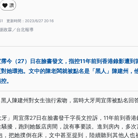
讚
51
更新時間：
2023/6/27 20:16
 謝政霖／台北報導
霈今（27）日在臉書發文，指控11年前到香港錄影遭到
更對她環抱。文中的陳老闆就被點名是「黑人」陳建州，
指控。
，黑人陳建州對女生強行索吻，當時大牙周宜霈被點名回
牙」周宜霈27日在臉書發千字長文控訴，11年前到香
性騷擾，跑到她飯店房間，說有事要談。進到房內，多次
抱，把她撲倒在床，文中甚至提到，陸續聽到其他人也