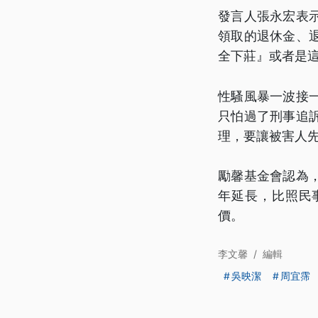
發言人張永宏表
領取的退休金、
全下莊』或者是
性騷風暴一波接
只怕過了刑事追
理，要讓被害人
勵馨基金會認為
年延長，比照民
價。
李文馨
/
編輯
吳映潔
周宜霈