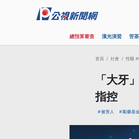
總預算審查
漢光演習
苦茶
首頁
社會
性騷 #
「大牙」
指控
被害人
勵馨基