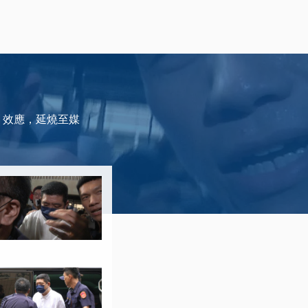
 效應，延燒至媒