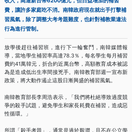
收入，高達新台幣6200億元，但日益增加的補習
費，讓許多家庭吃不消。南韓政府現在就出手打擊補
習風氣，除了調整大考考題難度，也針對補教業違法
行為進行管制。
放學後趕往補習班，進行下一輪奮鬥，南韓媒體報
導，當地學生補習率高達78.3％，每名學生每月補習
費約41萬韓元，折合約近萬台幣，高額教育成本被認
為是造成低出生率間接兇手。南韓教育部週一宣布新
政策，將大動作遏止這股日漸興盛的補習風氣。
南韓教育部長李周浩表示，「我們將杜絕導致過度競
爭的殺手試題，避免學生和家長耗費在補習，造成惡
性循環。」
所謂「殺手考題」，通常是過於艱澀，且不在公立學