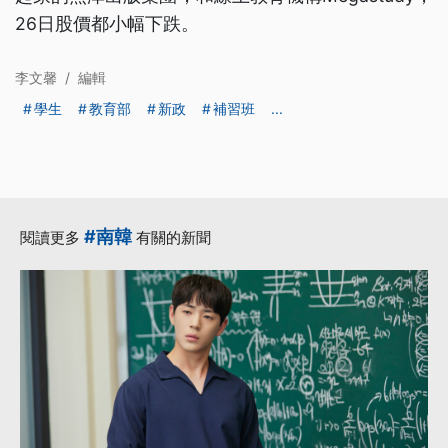
26日股價都小幅下跌。
李文馨
/
編輯
學生
教育部
新政
補習班
...
#南韓
閱讀更多
有關的新聞