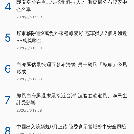
隱匿身分在台非法挖角科技人才 調查局公布17家中
4
企名單
2026/8/5 16:03
屏東移除逾9萬隻外來種綠鬣蜥 冠軍獵人7個月領近
5
99萬獎勵金
2026/8/6 19:39
白海豚估最快週五發布海警 另一颱風「鯨魚」今晨
6
形成
2026/8/5 12:50
颱風白海豚週末最接近台灣 漁船進港避風、漁民生
7
計受影響
2026/8/6 19:39
中國出入境新規9月上路 陸委會示警增赴中安全風險
8