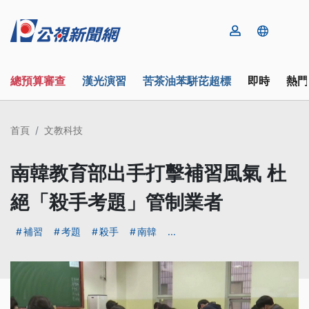
總預算審查
漢光演習
苦茶油苯駢芘超標
即時
熱門
首頁
文教科技
南韓教育部出手打擊補習風氣 杜
絕「殺手考題」管制業者
補習
考題
殺手
南韓
...