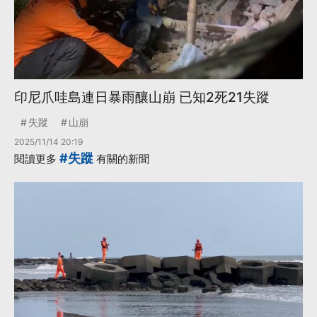
印尼爪哇島連日暴雨釀山崩 已知2死21失蹤
失蹤
山崩
2025/11/14 20:19
#失蹤
閱讀更多
有關的新聞