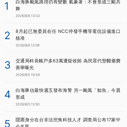
白海豚颱風路徑仍有變數 氣象署：不會形成三颱共
1
舞
2026/8/6 13:02
8月起已無委員在任 NCC停發手機等電信設備進口
2
核准
2026/8/6 12:58
交通局科長帳戶多63萬遭疑收賄 為民眾代墊醫藥費
3
善舉曝光
2026/8/5 19:39
白海豚估最快週五發布海警 另一颱風「鯨魚」今晨
4
形成
2026/8/5 12:50
隱匿身分在台非法挖角科技人才 調查局公布17家中
5
企名單