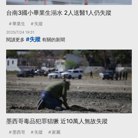
台南3國小畢業生溺水 2人送醫1人仍失蹤
畢業生
失蹤
2025/7/24 19:31
#失蹤
閱讀更多
有關的新聞
墨西哥毒品犯罪猖獗 近10萬人無故失蹤
墨西哥
失蹤
家屬