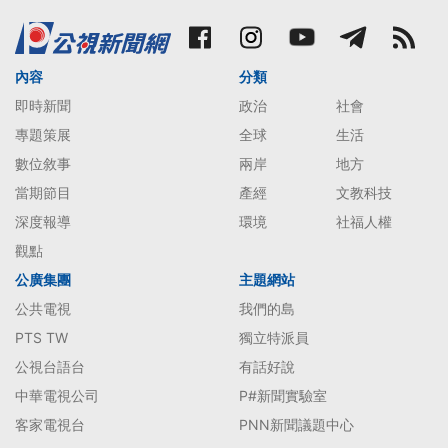
內容
分類
即時新聞
政治
社會
專題策展
全球
生活
數位敘事
兩岸
地方
當期節目
產經
文教科技
深度報導
環境
社福人權
觀點
公廣集團
主題網站
公共電視
我們的島
PTS TW
獨立特派員
公視台語台
有話好說
中華電視公司
P#新聞實驗室
客家電視台
PNN新聞議題中心