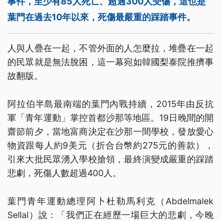
事件，至少有85人死亡、超過300人受傷，這也是
葉門在過去10年以來，死傷最嚴重的踩踏事件。
人與人疊在一起，不管外面的人怎麼拉，堆疊在一起
的民眾就是無法脫困，這一幕宛如韓國梨泰院推擠事
故翻版。
阿拉伯半島最南端的葉門內戰持續，2015年由反抗
軍「青年運動」掌控首都沙那等地區。19日晚間的開
齋節前夕，當地富商決定在沙那一間學校，發放愛心
物資跟每人約9美元（折合台幣約275元的善款），
引來大批民眾湧入學校搶領，最終演變成嚴重的踩踏
悲劇，死傷人數超過400人。
葉門青年運動總理阿卜杜勒馬利克（Abdelmalek
Sellal）說：「我們正在經歷一場巨大的悲劇，今晚