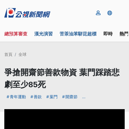
總預算審查
漢光演習
苦茶油苯駢芘超標
即時
熱門
首頁
全球
爭搶開齋節善款物資 葉門踩踏悲
劇至少85死
青年運動
善款
葉門
開齋節
...