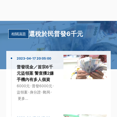
還稅於民普發6千元
相關議題
2023-04-17 20:05:00
普發現金／首宗6千
元盜領案 警查獲2嫌
手機內有多人個資
·
·
6000元
普發6000元
·
·
·
盜領案
身分證
郵局
更多...