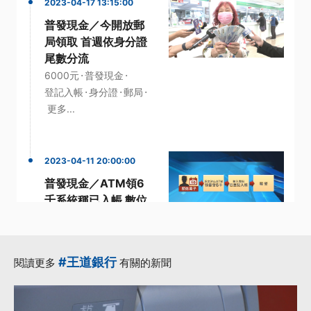
2023-04-17 13:15:00
普發現金／今開放郵
局領取 首週依身分證
尾數分流
·
·
6000元
普發現金
·
·
·
登記入帳
身分證
郵局
更多...
2023-04-11 20:00:00
普發現金／ATM領6
千系統稱已入帳 數位
部：未撥款可重新登
記
·
·
·
6千
帳戶
彰化銀行
#王道銀行
閱讀更多
有關的新聞
·
·
數位部
登記
更多...