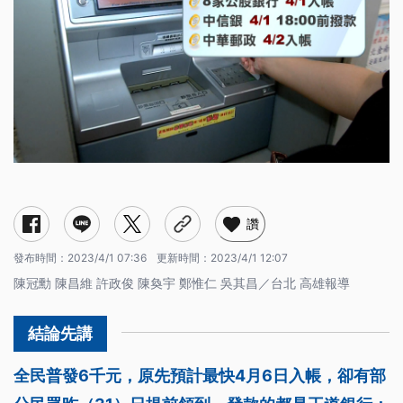
讚
發布時間：
2023/4/1 07:36
更新時間：
2023/4/1 12:07
陳冠勳 陳昌維 許政俊 陳奐宇 鄭惟仁 吳其昌／台北 高雄報導
全民普發6千元，原先預計最快4月6日入帳，卻有部