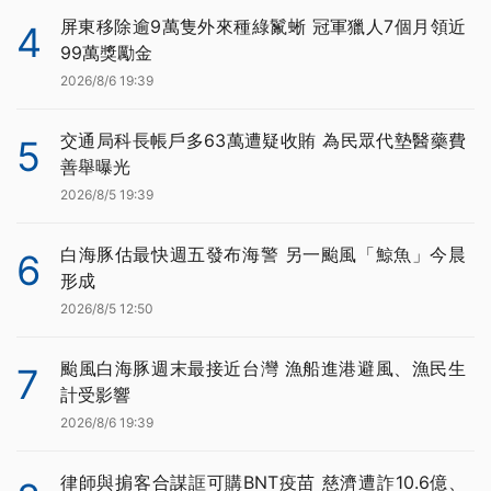
屏東移除逾9萬隻外來種綠鬣蜥 冠軍獵人7個月領近
4
99萬獎勵金
2026/8/6 19:39
交通局科長帳戶多63萬遭疑收賄 為民眾代墊醫藥費
5
善舉曝光
2026/8/5 19:39
白海豚估最快週五發布海警 另一颱風「鯨魚」今晨
6
形成
2026/8/5 12:50
颱風白海豚週末最接近台灣 漁船進港避風、漁民生
7
計受影響
2026/8/6 19:39
律師與掮客合謀誆可購BNT疫苗 慈濟遭詐10.6億、