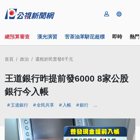
總預算審查
漢光演習
苦茶油苯駢芘超標
即時
熱門
首頁
政治
還稅於民普發6千元
王道銀行昨提前發6000 8家公股
銀行今入帳
王道銀行
全民共享
入帳
銀行
...