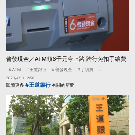
普發現金／ATM領6千元今上路 跨行免扣手續費
ATM
王道銀行
普發現金
手續費
...
2023/4/10 12:56
#王道銀行
閱讀更多
有關的新聞