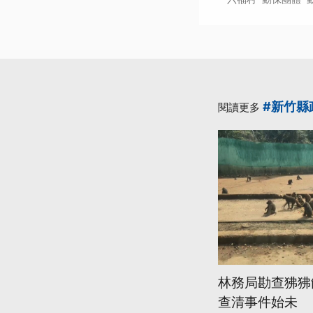
#新竹縣
閱讀更多
林務局勘查狒狒
查清事件始未