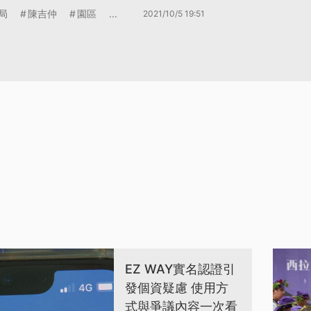
局
陳吉仲
園區
...
2021/10/5 19:51
EZ WAY實名認證引
發個資疑慮 使用方
式與爭議內容一次看