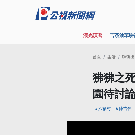
漢光演習
苦茶油苯駢
首頁
生活
狒狒出
狒狒之死
園待討
六福村
陳吉仲