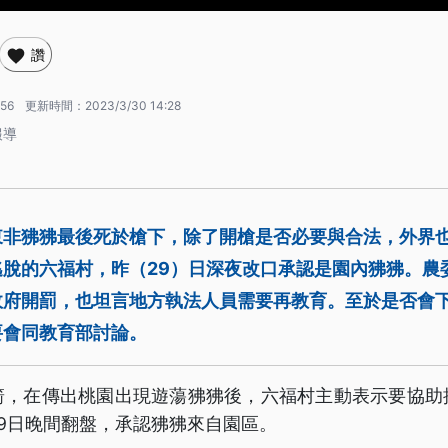
讚
:56
更新時間：
2023/3/30 14:28
報導
東非狒狒最後死於槍下，除了開槍是否必要與合法，外界
逃脫的六福村，昨（29）日深夜改口承認是園內狒狒。農
政府開罰，也坦言地方執法人員需要再教育。至於是否會
要會同教育部討論。
箭，在傳出桃園出現遊蕩狒狒後，六福村主動表示要協助
9日晚間翻盤，承認狒狒來自園區。