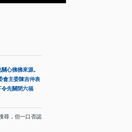
也關心狒狒來源。
委會主委陳吉仲表
下令先關閉六福
搜尋，但一口否認