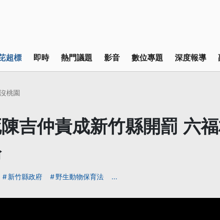
芘超標
即時
熱門議題
影音
數位專題
深度報導
沒桃園
陳吉仲責成新竹縣開罰 六
論
新竹縣政府
野生動物保育法
...