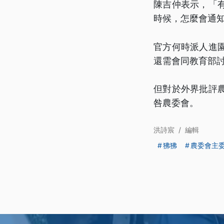
陳吉仲表示，「
時候，怎麼會通
官方何時派人進
還需會同教育部
但對於外界批評
咎農委會。
洪詩宸
/
編輯
狒狒
農委會主