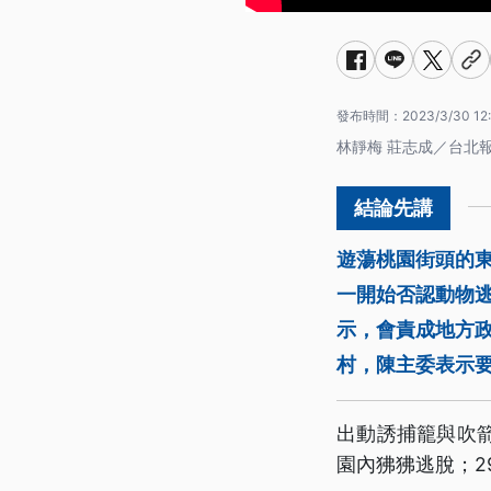
發布時間：
2023/3/30 12
林靜梅 莊志成／台北
遊蕩桃園街頭的
一開始否認動物
示，會責成地方
村，陳主委表示
出動誘捕籠與吹
園內狒狒逃脫；2