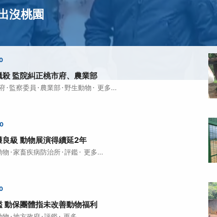
出沒桃園
0
獵殺 監院糾正桃市府、農業部
·
·
·
·
府
監察委員
農業部
野生動物
更多...
00
良級 動物展演得續延2年
·
·
·
動物
家畜疾病防治所
評鑑
更多...
0
評鑑 動保團體指未改善動物福利
·
·
·
動物
地方政府
評鑑
更多...