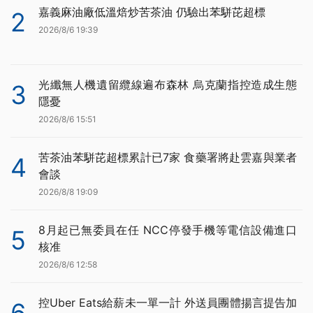
嘉義麻油廠低溫焙炒苦茶油 仍驗出苯駢芘超標
2
2026/8/6 19:39
光纖無人機遺留纜線遍布森林 烏克蘭指控造成生態
3
隱憂
2026/8/6 15:51
苦茶油苯駢芘超標累計已7家 食藥署將赴雲嘉與業者
4
會談
2026/8/8 19:09
8月起已無委員在任 NCC停發手機等電信設備進口
5
核准
2026/8/6 12:58
控Uber Eats給薪未一單一計 外送員團體揚言提告加
6