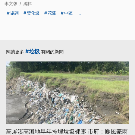
李文馨
/
編輯
協調
焚化爐
花蓮
中區
...
#垃圾
閱讀更多
有關的新聞
高屏溪高灘地早年掩埋垃圾裸露 市府：颱風豪雨