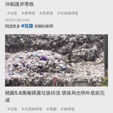
沖刷護岸導致
垃圾
掩埋場
高屏溪
垃圾掩埋場
2025/11/28 12:45
#垃圾
閱讀更多
有關的新聞
桃園5.8萬噸裸露垃圾待清 環保局允明年底前完
成
垃圾
垃圾掩埋場
萬噸
掩埋場
...