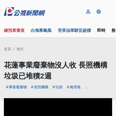
總預算審查
白海豚颱風
苦茶油苯駢芘超標
即時
熱
首頁
地方
花蓮事業廢棄物沒人收 長照機構
垃圾已堆積2週
事業廢棄物
長照機構
垃圾
掩埋場
...