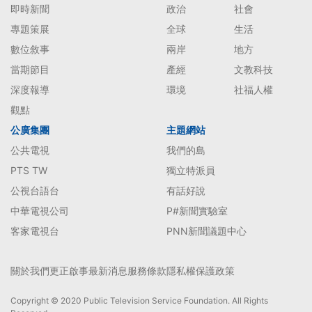
即時新聞
政治
社會
專題策展
全球
生活
數位敘事
兩岸
地方
當期節目
產經
文教科技
深度報導
環境
社福人權
觀點
公廣集團
主題網站
公共電視
我們的島
PTS TW
獨立特派員
公視台語台
有話好說
中華電視公司
P#新聞實驗室
客家電視台
PNN新聞議題中心
關於我們
更正啟事
最新消息
服務條款
隱私權保護政策
Copyright © 2020 Public Television Service Foundation. All Rights