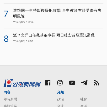
遭準國一生持斷裂掃把攻擊 台中教師右眼受傷有失
7
明風險
2026/8/7 12:34
派李文詳出任兆基董事長 兩日後宏碁發重訊辭職
8
2026/8/8 12:10
內容
分類
即時新聞
政治
社會
專題策展
全球
生活