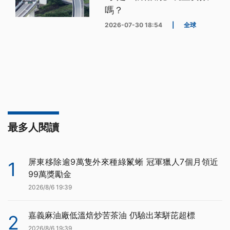
嗎？
2026-07-30 18:54
|
全球
最多人閱讀
屏東移除逾9萬隻外來種綠鬣蜥 冠軍獵人7個月領近
1
99萬獎勵金
2026/8/6 19:39
嘉義麻油廠低溫焙炒苦茶油 仍驗出苯駢芘超標
2
2026/8/6 19:39