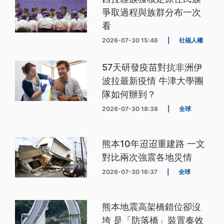
爭取過程與族群分布一次
看
2026-07-30 15:46
|
社福人權
57天研發疫苗對抗非洲伊
波拉最新疫情 牛津大學團
隊如何辦到？
2026-07-30 18:38
|
全球
熊本10年迢迢重建路 一文
對比兩次強震各地災情
2026-07-30 16:37
|
全球
熊本地震高架橋錯位卻沒
垮 是「防落橋」裝置奏效