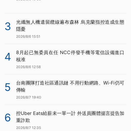
光纖無人機遺留纜線遍布森林 烏克蘭指控造成生態
3
隱憂
2026/8/6 15:51
8月起已無委員在任 NCC停發手機等電信設備進口
4
核准
2026/8/6 12:58
台南團隊打造社區通訊鏈 不用行動網路、Wi-Fi仍可
5
傳輸
2026/8/7 19:40
控Uber Eats給薪未一單一計 外送員團體揚言提告加
6
重詐欺
2026/8/7 12:35