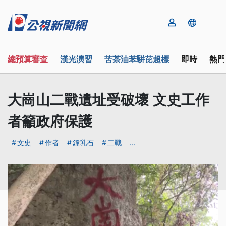
總預算審查
漢光演習
苦茶油苯駢芘超標
即時
熱門
大崗山二戰遺址受破壞 文史工作
者籲政府保護
文史
作者
鐘乳石
二戰
...