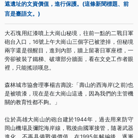
遮遺址的文資價值，進行保護。(這條新聞標題、前
言是臺語文。)
大石塊用紅漆噴上大崗山秘境，往前一點的二戰日軍
砲台入口，16號上午大崗山三個字已被塗掉，但秘境
兩字還是很醒目，進到內部，牆上留著日軍座標，一
旁卻被裝了鐵梯、破壞部分牆面，看在文史工作者眼
裡，只能搖頭嘆息。
森林城市協會理事楊吉壽說:「壽山的西海岸(之前)也
是被噴漆，現在是在大崗山這邊，因為我們的主管機
關的教育性都不夠。」
位於高雄大崗山的砲台建於1944年，過去用來防守
岡山機場及彌陀海岸線，戰後由國軍接管，隨著武器
進化，不再具備戰備價值，在1995年解編後、逐漸