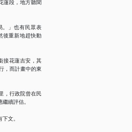
花蓮段，地方聽聞
易。」也有民眾表
然後重新地趕快動
銜接花蓮吉安，其
行，而計畫中的東
里，行政院曾在民
應繼續評估。
有下文。