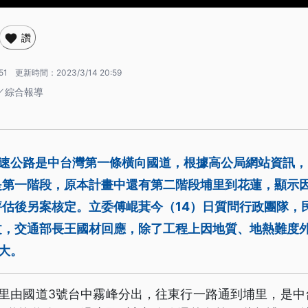
讚
51
更新時間：
2023/3/14 20:59
／綜合報導
高速公路是中台灣第一條橫向國道，根據高公局網站資訊
是第一階段，原本計畫中還有第二階段埔里到花蓮，顯示
估後另案核定。立委傅崐萁今（14）日質問行政團隊，
文，交通部長王國材回應，除了工程上因地質、地熱難度
龐大。
埔里由國道3號台中霧峰分出，往東行一路通到埔里，是中