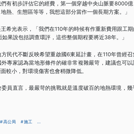
們有初步評估它的經費，第一個穿越中央山脈要8000
、地熱、生態區等等，我想這部分當作一個長期方案。」
王希光表示，「我們在110年的時候有作重新費用跟工
面如果說包括調查環評，這些整個期程要將近38年。」
方民代不斷反映希望重啟國6東延計畫，在110年曾經
國外專家認為當地形條件的確非常複雜嚴苛，建議也可以
斷面較小，對環境傷害也會稍微降低。
會委員直言，最嚴苛的挑戰就是溫度破百的地熱環境，幾
。
高公局
施工
...