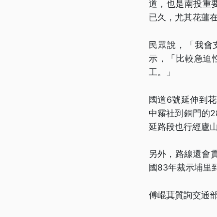
道，也是南投重
已久，尤其花蓮
民眾說，「我會
示，「比較急迫
工。」
國道6號延伸到
中霧社到銅門的
延路段也行經廬山
另外，路線還會
國83年裁示埔
傅崐萁質詢交通部