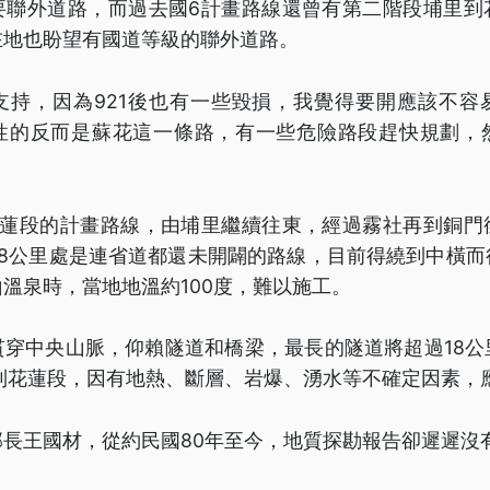
要聯外道路，而過去國6計畫路線還曾有第二階段埔里到
在地也盼望有國道等級的聯外道路。
支持，因為921後也有一些毀損，我覺得要開應該不容
性的反而是蘇花這一條路，有一些危險路段趕快規劃，
花蓮段的計畫路線，由埔里繼續往東，經過霧社再到銅門
28公里處是連省道都還未開闢的路線，目前得繞到中橫而
溫泉時，當地地溫約100度，難以施工。
貫穿中央山脈，仰賴隧道和橋梁，最長的隧道將超過18公
里到花蓮段，因有地熱、斷層、岩爆、湧水等不確定因素，
長王國材，從約民國80年至今，地質探勘報告卻遲遲沒