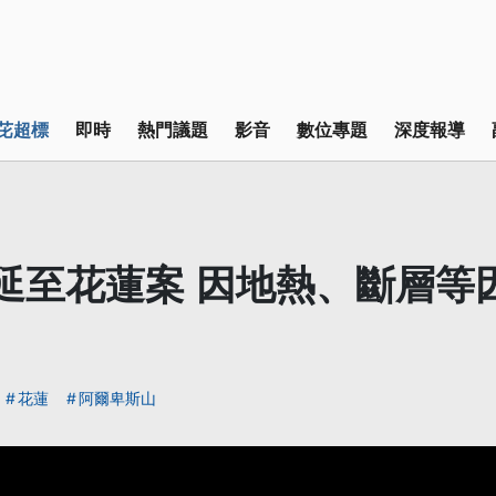
芘超標
即時
熱門議題
影音
數位專題
深度報導
延至花蓮案 因地熱、斷層等
花蓮
阿爾卑斯山