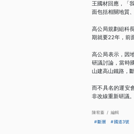
王國材回應，「我
面包括相關地質
高公局規劃組科長
期就要22年，前
高公局表示，因地
研議討論，當時
山建高山鐵路，
而不具名的運安
非改線重新研議
陳宥蓁
/
編輯
斷層
國道3號