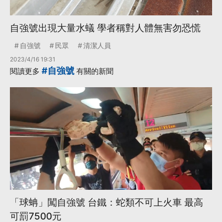
自強號出現大量水蟻 學者稱對人體無害勿恐慌
自強號
民眾
清潔人員
2023/4/16 19:31
#自強號
閱讀更多
有關的新聞
「球蚺」闖自強號 台鐵：蛇類不可上火車 最高
可罰7500元