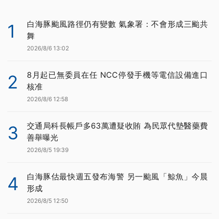
白海豚颱風路徑仍有變數 氣象署：不會形成三颱共
1
舞
2026/8/6 13:02
8月起已無委員在任 NCC停發手機等電信設備進口
2
核准
2026/8/6 12:58
交通局科長帳戶多63萬遭疑收賄 為民眾代墊醫藥費
3
善舉曝光
2026/8/5 19:39
白海豚估最快週五發布海警 另一颱風「鯨魚」今晨
4
形成
2026/8/5 12:50