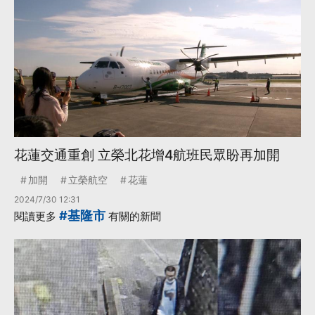
花蓮交通重創 立榮北花增4航班民眾盼再加開
加開
立榮航空
花蓮
2024/7/30 12:31
#基隆市
閱讀更多
有關的新聞