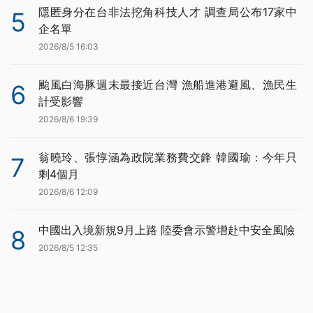
隱匿身分在台非法挖角科技人才 調查局公布17家中
5
企名單
2026/8/5 16:03
颱風白海豚週末最接近台灣 漁船進港避風、漁民生
6
計受影響
2026/8/6 19:39
翁曉玲、張惇涵為政院業務費交鋒 韓國瑜：今年只
7
剩4個月
2026/8/6 12:09
中國出入境新規9月上路 陸委會示警增赴中安全風險
8
2026/8/5 12:35