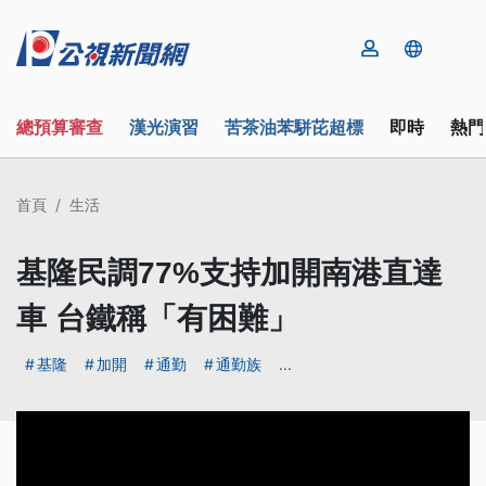
總預算審查
漢光演習
苦茶油苯駢芘超標
即時
熱門
首頁
生活
基隆民調77%支持加開南港直達
車 台鐵稱「有困難」
基隆
加開
通勤
通勤族
...