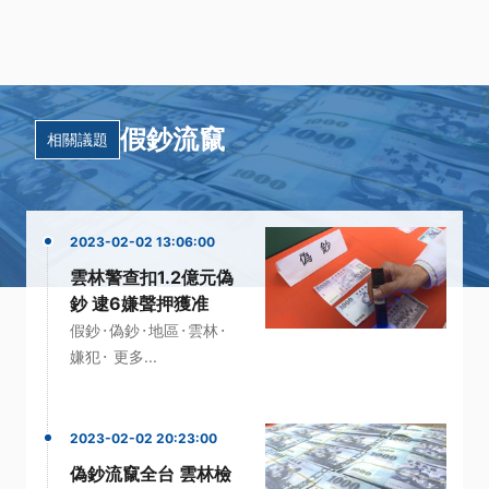
假鈔流竄
相關議題
2023-02-02 13:06:00
雲林警查扣1.2億元偽
鈔 逮6嫌聲押獲准
·
·
·
·
假鈔
偽鈔
地區
雲林
·
嫌犯
更多...
2023-02-02 20:23:00
偽鈔流竄全台 雲林檢