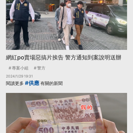
網紅po賣場惡搞片挨告 警方通知到案說明送辦
專案小組
警方
2024/1/29 19:31
#供應
閱讀更多
有關的新聞