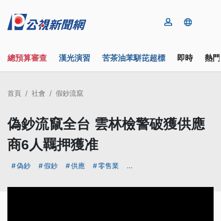
總預算審查
漢光演習
苦茶油苯駢芘超標
即時
熱門
首頁
社會
假鈔流竄
偽鈔流竄全台 雲林檢警破獲供應
商6人羈押獲准
偽鈔
假鈔
供應
零售業
...