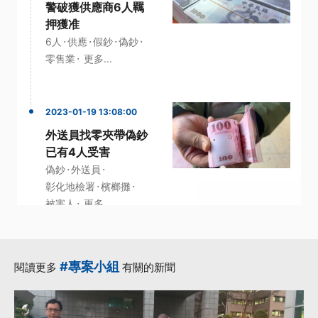
警破獲供應商6人羈
押獲准
·
·
·
·
6人
供應
假鈔
偽鈔
·
零售業
更多...
2023-01-19 13:08:00
外送員找零夾帶偽鈔
已有4人受害
·
·
偽鈔
外送員
·
·
彰化地檢署
檳榔攤
·
被害人
更多...
#專案小組
閱讀更多
有關的新聞