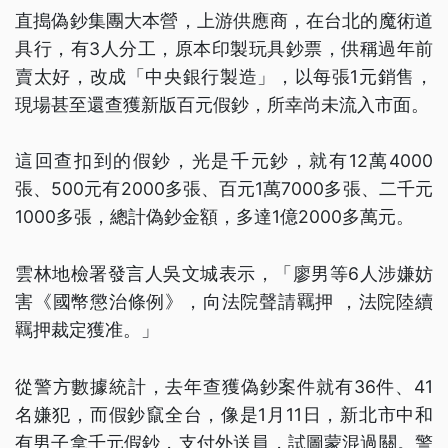
直搗偽鈔集團大本營，上游供應商，在台北的魔術道
具行，有3人分工，原本印製玩具鈔票，供稱過年前
賣太好，改成「中央銀行製造」，以每張1元銷售，
現場甚至還查獲新版百元假鈔，所幸尚未流入市面。
這回查扣到的假鈔，光是千元鈔，就有12萬4000
張、500元有2000多張、百元1萬7000多張、二千元
1000多張，總計偽鈔金額，多達1億2000多萬元。
雲林地檢署發言人吳文城表示，「廖男等6人涉嫌妨
害《國幣懲治條例》，向法院聲請羈押 ，法院陸續
羈押裁定獲准。」
從警方數據統計，去年查獲偽鈔案件就有36件、41
名嫌犯，而假鈔竄全台，像是1月11日，新北市中和
有男子拿千元假鈔，支付外送員，試圖蒙混過關。警