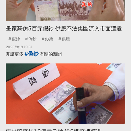
畫家高仿5百元假鈔 供應不法集團流入市面遭逮
假鈔
偽鈔
鈔票
供應
2023/8/18 19:31
#偽鈔
閱讀更多
有關的新聞