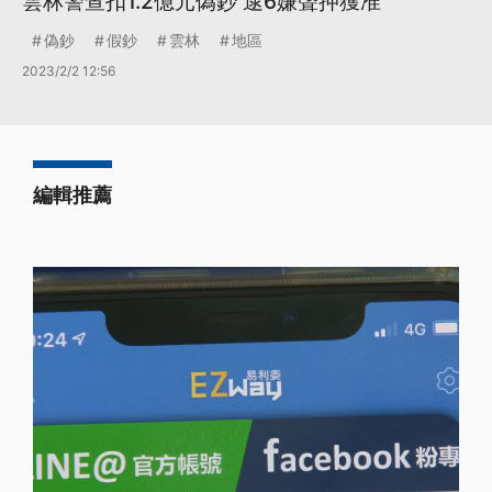
雲林警查扣1.2億元偽鈔 逮6嫌聲押獲准
偽鈔
假鈔
雲林
地區
2023/2/2 12:56
編輯推薦