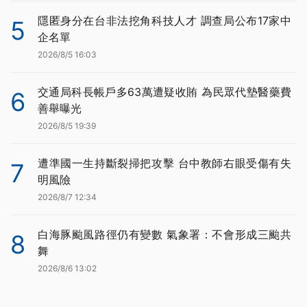
隱匿身分在台非法挖角科技人才 調查局公布17家中
5
企名單
2026/8/5 16:03
交通局科長帳戶多63萬遭疑收賄 為民眾代墊醫藥費
6
善舉曝光
2026/8/5 19:39
遭準國一生持斷裂掃把攻擊 台中教師右眼受傷有失
7
明風險
2026/8/7 12:34
白海豚颱風路徑仍有變數 氣象署：不會形成三颱共
8
舞
2026/8/6 13:02