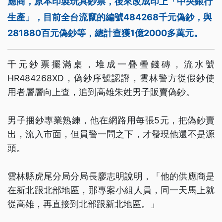
應商，原本印製玩具鈔票，後來改成印上「中央銀行
生產」，目前全台流竄的編號484268千元偽鈔，與
281880百元偽鈔等，總計查獲1億2000多萬元。
千元鈔票擺滿桌，堆成一疊疊錢磚，流水號
HR484268XD，偽鈔序號認證，雲林警方從假鈔使
用者層層向上查，追到高雄朱姓男子販賣偽鈔。
男子捆鈔專業熟練，他在網路用每張5元，把偽鈔賣
出，流入市面，但員警一問之下，才發現他還不是源
頭。
雲林縣虎尾分局分局長廖志明說明，「他的供應商是
在新北跟北部地區，那專案小組人員，同一天馬上就
從高雄，再直接到北部跟新北地區。」