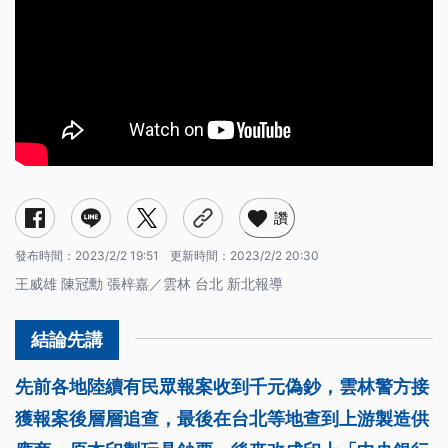
讚
發布時間：
2023/2/2 19:51
更新時間：
2023/2/2 20:30
王威雄 陳冠勳 張梓嘉／雲林 台北 新北報導
先前各地陸續有民眾報案收到千元偽鈔，雲林警方接
獲報案後層層追查，最後在台北等地查到上游製造供