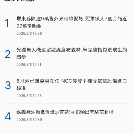
屏東移除逾9萬隻外來種綠鬣蜥 冠軍獵人7個月領近
1
99萬獎勵金
2026/8/6 19:39
光纖無人機遺留纜線遍布森林 烏克蘭指控造成生態
2
隱憂
2026/8/6 15:51
8月起已無委員在任 NCC停發手機等電信設備進口
3
核准
2026/8/6 12:58
嘉義麻油廠低溫焙炒苦茶油 仍驗出苯駢芘超標
4
2026/8/6 19:39