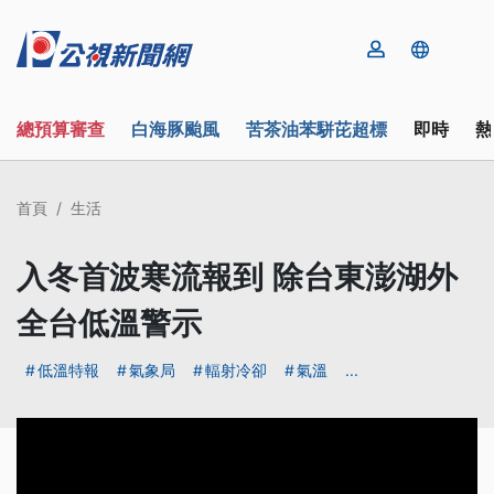
總預算審查
白海豚颱風
苦茶油苯駢芘超標
即時
熱
首頁
生活
入冬首波寒流報到 除台東澎湖外
全台低溫警示
低溫特報
氣象局
輻射冷卻
氣溫
...