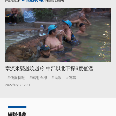
寒流來襲越晚越冷 中部以北下探6度低溫
低溫特報
輻射冷卻
民眾
寒流
2022/12/17 12:31
編輯推薦