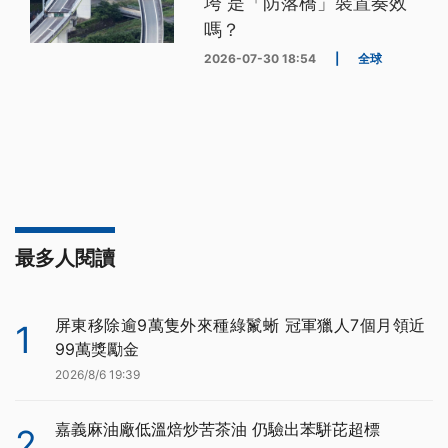
垮 是「防落橋」裝置奏效
嗎？
2026-07-30 18:54
|
全球
最多人閱讀
屏東移除逾9萬隻外來種綠鬣蜥 冠軍獵人7個月領近
1
99萬獎勵金
2026/8/6 19:39
嘉義麻油廠低溫焙炒苦茶油 仍驗出苯駢芘超標
2