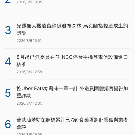
2026/8/6 19:39
光纖無人機遺留纜線遍布森林 烏克蘭指控造成生態
3
隱憂
2026/8/6 15:51
8月起已無委員在任 NCC停發手機等電信設備進口
4
核准
2026/8/6 12:58
控Uber Eats給薪未一單一計 外送員團體揚言提告加
5
重詐欺
2026/8/7 12:35
苦茶油苯駢芘超標累計已7家 食藥署將赴雲嘉與業者
6
會談
2026/8/8 19:09