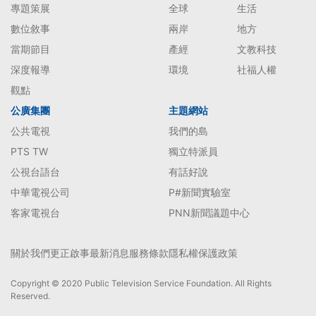
專題策展
全球
生活
數位敘事
兩岸
地方
當期節目
產經
文教科技
深度報導
環境
社福人權
觀點
公廣集團
主題網站
公共電視
我們的島
PTS TW
獨立特派員
公視台語台
有話好說
中華電視公司
P#新聞實驗室
客家電視台
PNN新聞議題中心
關於我們
更正啟事
最新消息
服務條款
隱私權保護政策
Copyright © 2020 Public Television Service Foundation. All Rights
Reserved.