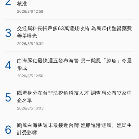
2
核准
2026/8/6 12:58
交通局科長帳戶多63萬遭疑收賄 為民眾代墊醫藥費
3
善舉曝光
2026/8/5 19:39
白海豚估最快週五發布海警 另一颱風「鯨魚」今晨
4
形成
2026/8/5 12:50
隱匿身分在台非法挖角科技人才 調查局公布17家中
5
企名單
2026/8/5 16:03
颱風白海豚週末最接近台灣 漁船進港避風、漁民生
6
計受影響