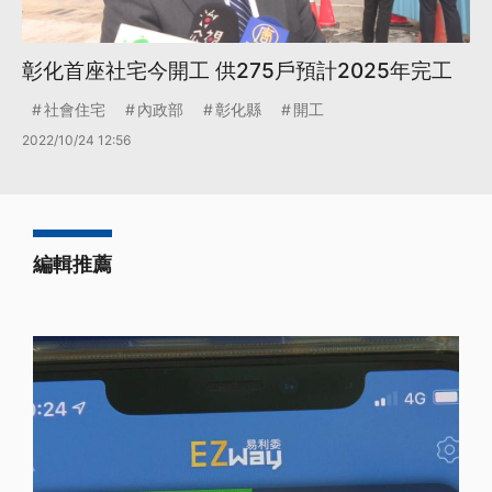
彰化首座社宅今開工 供275戶預計2025年完工
社會住宅
內政部
彰化縣
開工
2022/10/24 12:56
編輯推薦