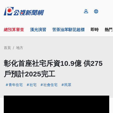
總預算審查
漢光演習
苦茶油苯駢芘超標
即時
熱門
首頁
地方
彰化首座社宅斥資10.9億 供275
戶預計2025完工
青年住宅
社宅
社會住宅
民眾