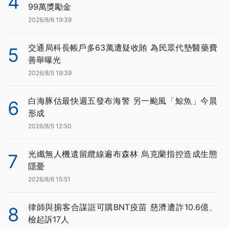
4
99萬獎勵金
2026/8/6 19:39
交通局科長帳戶多63萬遭疑收賄 為民眾代墊醫藥費
5
善舉曝光
2026/8/5 19:39
白海豚估最快週五發布海警 另一颱風「鯨魚」今晨
6
形成
2026/8/5 12:50
光纖無人機遺留纜線遍布森林 烏克蘭指控造成生態
7
隱憂
2026/8/6 15:51
律師與掮客合謀誆可購BNT疫苗 慈濟遭詐10.6億、
8
檢起訴17人