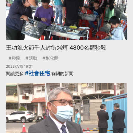
王功漁火節千人封街烤蚵 4800名額秒殺
秒殺
活動
彰化縣
2023/7/15 19:31
#社會住宅
閱讀更多
有關的新聞