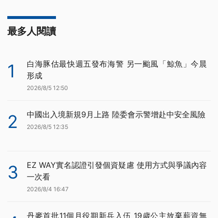
最多人閱讀
白海豚估最快週五發布海警 另一颱風「鯨魚」今晨
1
形成
2026/8/5 12:50
中國出入境新規9月上路 陸委會示警增赴中安全風險
2
2026/8/5 12:35
EZ WAY實名認證引發個資疑慮 使用方式與爭議內容
3
一次看
2026/8/4 16:47
丹麥首批11個月役期新兵入伍 19歲公主放棄薪資無