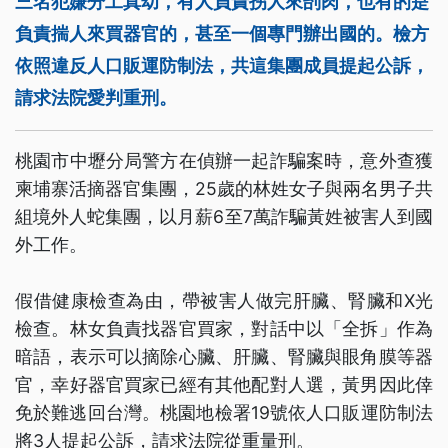
三名犯嫌分工真幼，有人負責拐人來刣肉，也有的是
負責揣人來買器官的，甚至一個專門辦出國的。檢方
依照違反人口販運防制法，共這集團成員提起公訴，
請求法院愛判重刑。
桃園市中壢分局警方在偵辦一起詐騙案時，意外查獲
柬埔寨活摘器官集團，25歲的林姓女子與兩名男子共
組境外人蛇集團，以月薪6至7萬詐騙黃姓被害人到國
外工作。
假借健康檢查為由，帶被害人做完肝臟、腎臟和X光
檢查。林女負責找器官買家，對話中以「全拆」作為
暗語，表示可以摘除心臟、肝臟、腎臟與眼角膜等器
官，幸好器官買家已經有其他配對人選，黃男因此倖
免於難逃回台灣。桃園地檢署19號依人口販運防制法
將3人提起公訴，請求法院從重量刑。