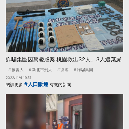
詐騙集團囚禁凌虐案 桃園救出32人、3人遭棄屍
被害人
新北市刑大
凌虐
詐騙集團
2022/11/4 19:51
#人口販運
閱讀更多
有關的新聞