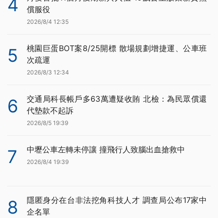
4
償服役
2026/8/4 12:35
桃園巨蛋BOT案8/25開標 散場規劃增捷運、公車班
5
次疏運
2026/8/3 12:34
交通局科長帳戶多63萬遭疑收賄 北檢：為民眾償還
6
代墊款不起訴
2026/8/5 19:39
中壢公車左轉未停讓 撞飛行人致腦出血搶救中
7
2026/8/4 19:39
隱匿身分在台非法挖角科技人才 調查局公布17家中
8
企名單