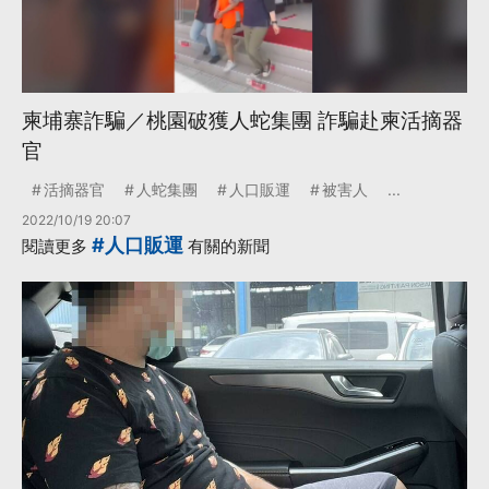
柬埔寨詐騙／桃園破獲人蛇集團 詐騙赴柬活摘器
官
活摘器官
人蛇集團
人口販運
被害人
...
2022/10/19 20:07
#人口販運
閱讀更多
有關的新聞