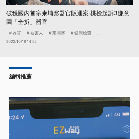
破獲國內首宗柬埔寨器官販運案 桃檢起訴3嫌意
圖「全拆」器官
器官
被害人
柬埔寨
健康檢查
...
2022/10/19 14:52
編輯推薦