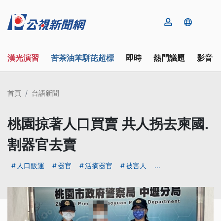
漢光演習
苦茶油苯駢芘超標
即時
熱門議題
影音
首頁
台語新聞
桃園掠著人口買賣 共人拐去柬國.
割器官去賣
人口販運
器官
活摘器官
被害人
...