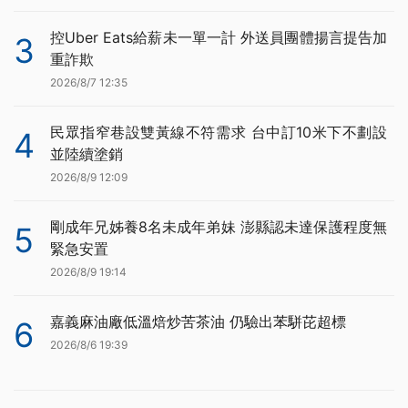
控Uber Eats給薪未一單一計 外送員團體揚言提告加
3
重詐欺
2026/8/7 12:35
民眾指窄巷設雙黃線不符需求 台中訂10米下不劃設
4
並陸續塗銷
2026/8/9 12:09
剛成年兄姊養8名未成年弟妹 澎縣認未達保護程度無
5
緊急安置
2026/8/9 19:14
嘉義麻油廠低溫焙炒苦茶油 仍驗出苯駢芘超標
6
2026/8/6 19:39