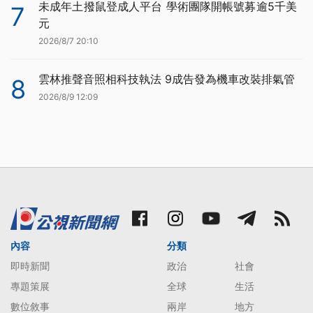
未成年土撥鼠登成人平台 學術團隊開帳號募逾5千美
7
元
2026/8/7 20:10
雲林推聲音照相科技執法 9成告發為機車改裝排氣管
8
2026/8/9 12:09
內容
分類
即時新聞
政治
社會
專題策展
全球
生活
數位敘事
兩岸
地方