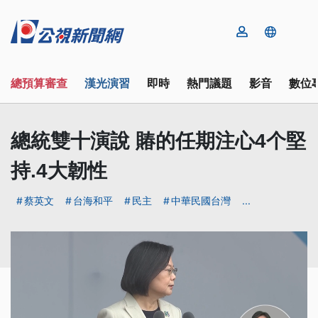
總預算審查
漢光演習
即時
熱門議題
影音
數位
總統雙十演說 賰的任期注心4个堅
持.4大韌性
蔡英文
台海和平
民主
中華民國台灣
...