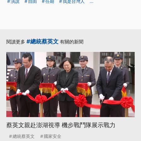
演說
自由
任期
我是台灣人
...
#總統蔡英文
閱讀更多
有關的新聞
蔡英文親赴澎湖視導 機步戰鬥隊展示戰力
總統蔡英文
國家安全