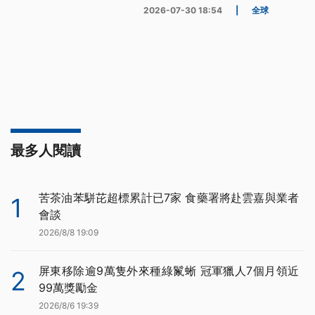
2026-07-30 18:54
|
全球
最多人閱讀
苦茶油苯駢芘超標累計已7家 食藥署將赴雲嘉與業者
1
會談
2026/8/8 19:09
屏東移除逾9萬隻外來種綠鬣蜥 冠軍獵人7個月領近
2
99萬獎勵金
2026/8/6 19:39