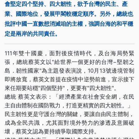
會堅定四个堅持、四大韌性，欲予台灣的民主、產
業、國際地位，發展甲閣較穩定順序。另外，總統也
批評中國一直數想消滅咱的主權，強調台海的和平穩
定是兩岸的共同責任。
111年雙十國慶，面對後疫情時代，及台海局勢緊
張，總統蔡英文以"給世界一個更好的台灣−堅韌之
島．韌性國家"為主題發表演說，10月13號邊境管制
即將放寬，蔡英文首提在疫情中逆勢前進，宣示接下
來任期要站穩"四個堅持"，更要有"四大韌性"。
總統 蔡英文表示：「經濟產業在社會安全網，在民
主自由體制在國防戰力，打造更精實的四大韌性。」
民主韌性更是守護台灣的關鍵，要讓自由民主體制，
成為全民共識，尤其面對境外勢力的滲透及意圖破
壞，蔡英文認為要持續爭取國際支持。