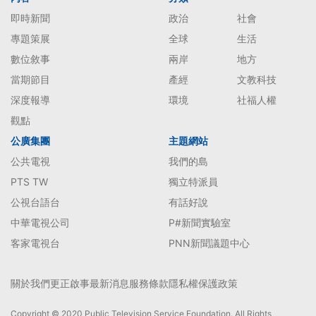
即時新聞
政治
社會
專題策展
全球
生活
數位敘事
兩岸
地方
當期節目
產經
文教科技
深度報導
環境
社福人權
觀點
公廣集團
主題網站
公共電視
我們的島
PTS TW
獨立特派員
公視台語台
有話好說
中華電視公司
P#新聞實驗室
客家電視台
PNN新聞議題中心
關於我們
更正啟事
最新消息
服務條款
隱私權保護政策
Copyright © 2020 Public Television Service Foundation. All Rights