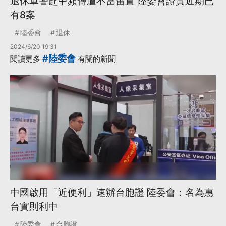
退休軍警赴中頻傳遭不當留置 陸委會證實近期已
有8案
陸委會
退休
2024/6/20 19:31
#陸委會
閱讀更多
有關的新聞
中國啟用「近便利」速辦台胞證 陸委會：名為惠
台實則利中
陸委會
台胞證