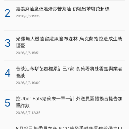
嘉義麻油廠低溫焙炒苦茶油 仍驗出苯駢芘超標
2
2026/8/6 19:39
光纖無人機遺留纜線遍布森林 烏克蘭指控造成生態
3
隱憂
2026/8/6 15:51
苦茶油苯駢芘超標累計已7家 食藥署將赴雲嘉與業者
4
會談
2026/8/8 19:09
控Uber Eats給薪未一單一計 外送員團體揚言提告加
5
重詐欺
2026/8/7 12:35
8月起已無委員在任 NCC停發手機等電信設備進口