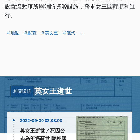
設置流動廁所與消防資源設施，務求女王國葬順利進
行。
地點
默哀
英女王
儀式
...
英女王逝世
相關議題
2022-09-30 02:03:00
英女王逝世／死因公
布為年邁辭世 臨終僅