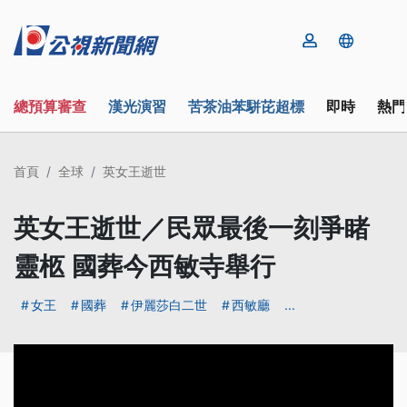
總預算審查
漢光演習
苦茶油苯駢芘超標
即時
熱門
首頁
全球
英女王逝世
英女王逝世／民眾最後一刻爭睹
靈柩 國葬今西敏寺舉行
女王
國葬
伊麗莎白二世
西敏廳
...