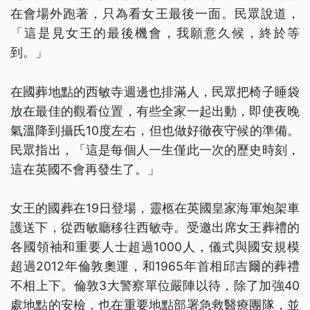
在會場外跑著，只為看女王最後一面。民眾說道，
「這是見女王的最後機會，我願意久候，終於等
到。」
在國葬地點的西敏寺週邊也排滿人，民眾把椅子睡袋
放在最佳的觀看位置，有些全家一起出動，即使夜晚
氣溫降到攝氏10度左右，但也做好徹夜守候的準備。
民眾指出，「這是每個人一生僅此一次的歷史時刻，
這在英國不會再發生了。」
女王的國葬在19日登場，靈柩在英國皇家海軍炮架車
護送下，從西敏廳移往西敏寺。受邀出席女王葬禮的
各國領袖和重要人士超過1000人，儀式與國安規模
超過2012年倫敦奧運，和1965年首相邱吉爾的葬禮
不相上下。倫敦3大警察單位嚴陣以待，除了加強40
處地點的安檢，也在重要地點部署急救醫療團隊，並