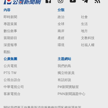
內容
分類
即時新聞
政治
社會
專題策展
全球
生活
數位敘事
兩岸
地方
當期節目
產經
文教科技
深度報導
環境
社福人權
觀點
公廣集團
主題網站
公共電視
我們的島
PTS TW
獨立特派員
公視台語台
有話好說
中華電視公司
P#新聞實驗室
客家電視台
PNN新聞議題中心
關於我們
更正啟事
最新消息
服務條款
隱私權保護政策