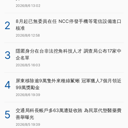
2026/8/6 13:02
8月起已無委員在任 NCC停發手機等電信設備進口
2
核准
2026/8/6 12:58
隱匿身分在台非法挖角科技人才 調查局公布17家中
3
企名單
2026/8/5 16:03
屏東移除逾9萬隻外來種綠鬣蜥 冠軍獵人7個月領近
4
99萬獎勵金
2026/8/6 19:39
交通局科長帳戶多63萬遭疑收賄 為民眾代墊醫藥費
5
善舉曝光
2026/8/5 19:39