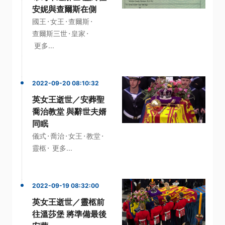
安妮與查爾斯在側
·
·
·
國王
女王
查爾斯
·
·
查爾斯三世
皇家
更多...
2022-09-20 08:10:32
英女王逝世／安葬聖
喬治教堂 與辭世夫婿
同眠
·
·
·
·
儀式
喬治
女王
教堂
·
靈柩
更多...
2022-09-19 08:32:00
英女王逝世／靈柩前
往溫莎堡 將準備最後