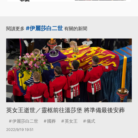
安葬
·
·
伊麗莎白二世
儀式
·
·
·
國葬
英女王
台灣
更多...
#伊麗莎白二世
閱讀更多
有關的新聞
英女王逝世／靈柩前往溫莎堡 將準備最後安葬
伊麗莎白二世
國葬
英女王
儀式
2022/9/19 19:51