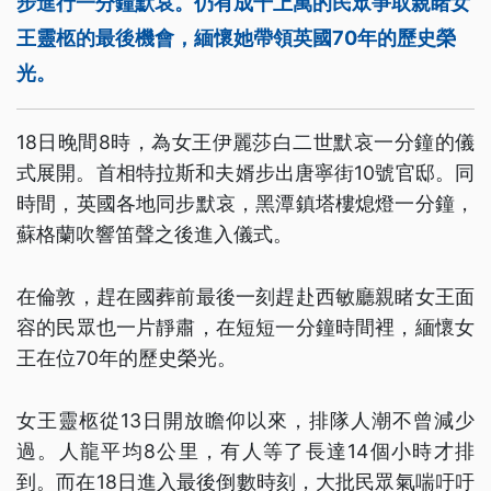
步進行一分鐘默哀。仍有成千上萬的民眾爭取親睹女
王靈柩的最後機會，緬懷她帶領英國70年的歷史榮
光。
18日晚間8時，為女王伊麗莎白二世默哀一分鐘的儀
式展開。首相特拉斯和夫婿步出唐寧街10號官邸。同
時間，英國各地同步默哀，黑潭鎮塔樓熄燈一分鐘，
蘇格蘭吹響笛聲之後進入儀式。
在倫敦，趕在國葬前最後一刻趕赴西敏廳親睹女王面
容的民眾也一片靜肅，在短短一分鐘時間裡，緬懷女
王在位70年的歷史榮光。
女王靈柩從13日開放瞻仰以來，排隊人潮不曾減少
過。人龍平均8公里，有人等了長達14個小時才排
到。而在18日進入最後倒數時刻，大批民眾氣喘吁吁