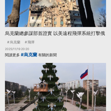
烏克蘭總參謀部首證實 以美遠程飛彈系統打擊俄
烏克蘭
飛彈
2025/11/19 20:20
#烏克蘭
閱讀更多
有關的新聞