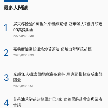
最多人閱讀
屏東移除逾9萬隻外來種綠鬣蜥 冠軍獵人7個月領近
1
99萬獎勵金
2026/8/6 19:39
嘉義麻油廠低溫焙炒苦茶油 仍驗出苯駢芘超標
2
2026/8/6 19:39
光纖無人機遺留纜線遍布森林 烏克蘭指控造成生態
3
隱憂
2026/8/6 15:51
苦茶油苯駢芘超標累計已7家 食藥署將赴雲嘉與業者
4
會談