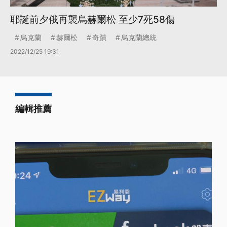
耶誕前夕俄再襲烏赫爾松 至少7死58傷
烏克蘭
赫爾松
奇蹟
烏克蘭總統
2022/12/25 19:31
編輯推薦