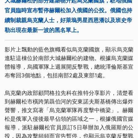
大城赫爾松的部分建築物升起烏克蘭國旗，駐地俄國
官員臨時宣布暫停赫爾松加入俄國的公投。俄國也持
續制裁親烏克蘭人士，好萊塢男星西恩潘以及班史帝
勒出現在最新一波的黑名單上。
影片上飄動的藍色旗幟看似烏克蘭國旗，顯示烏克蘭
進駐這棟位於南部大城赫爾松的建物。根據烏克蘭媒
體報導，烏國軍隊上週展開反擊戰，總統澤倫斯基宣
布奪回3個地點，包括南部2處及東部1處。
烏克蘭內政部顧問格拉先科在推特分享影片，清楚看
到赫爾松市橫跨第聶伯河的安東諾夫斯基橋傳出爆炸
聲響，推文寫著「烏克蘭軍隊再度擊中橋梁」。赫爾
松是俄軍入侵後最早佔領的區域之一，根據俄國官媒
報導，派駐赫爾松官員原訂5日舉辦加入俄羅斯的公
投，因為攻擊頻頻而宣告暫停，也顯示烏克蘭反擊戰