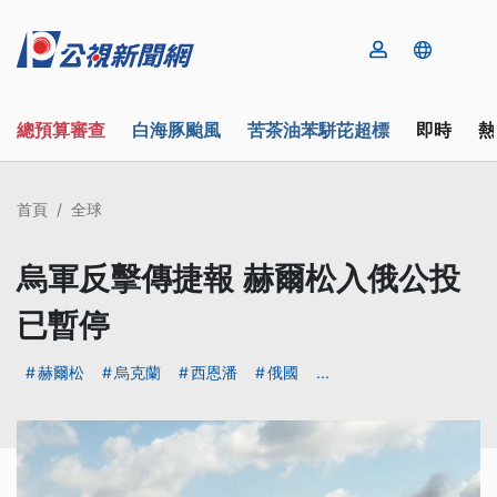
總預算審查
白海豚颱風
苦茶油苯駢芘超標
即時
熱
首頁
全球
烏軍反擊傳捷報 赫爾松入俄公投
已暫停
赫爾松
烏克蘭
西恩潘
俄國
...