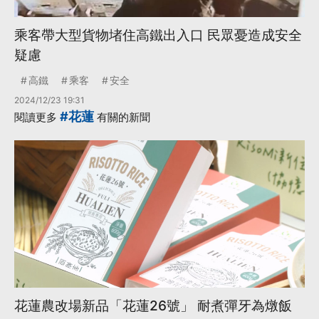
乘客帶大型貨物堵住高鐵出入口 民眾憂造成安全
疑慮
高鐵
乘客
安全
2024/12/23 19:31
#花蓮
閱讀更多
有關的新聞
花蓮農改場新品「花蓮26號」 耐煮彈牙為燉飯