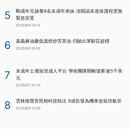
剛成年兄姊養8名未成年弟妹 澎縣認未達保護程度無
5
緊急安置
2026/8/9 19:14
嘉義麻油廠低溫焙炒苦茶油 仍驗出苯駢芘超標
6
2026/8/6 19:39
未成年土撥鼠登成人平台 學術團隊開帳號募逾5千美
7
元
2026/8/7 20:10
雲林推聲音照相科技執法 9成告發為機車改裝排氣管
8
2026/8/9 12:09