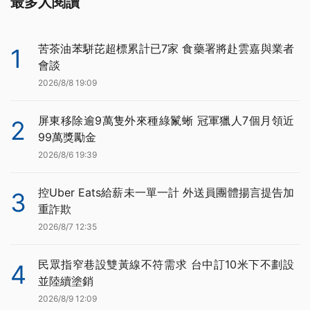
最多人閱讀
苦茶油苯駢芘超標累計已7家 食藥署將赴雲嘉與業者
1
會談
2026/8/8 19:09
屏東移除逾9萬隻外來種綠鬣蜥 冠軍獵人7個月領近
2
99萬獎勵金
2026/8/6 19:39
控Uber Eats給薪未一單一計 外送員團體揚言提告加
3
重詐欺
2026/8/7 12:35
民眾指窄巷設雙黃線不符需求 台中訂10米下不劃設
4
並陸續塗銷
2026/8/9 12:09