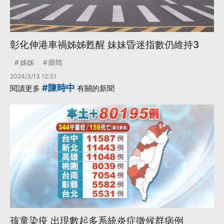
彰化伸港車禍姊姊甦醒 妹妹昏迷指數仍維持3
姊姊
眼睛
2024/3/13 12:31
#陳時中
閱讀更多
有關的新聞
孩童染疫 出現數起多系統炎症徵候群病例