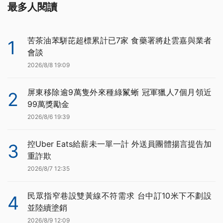
最多人閱讀
苦茶油苯駢芘超標累計已7家 食藥署將赴雲嘉與業者
1
會談
2026/8/8 19:09
屏東移除逾9萬隻外來種綠鬣蜥 冠軍獵人7個月領近
2
99萬獎勵金
2026/8/6 19:39
控Uber Eats給薪未一單一計 外送員團體揚言提告加
3
重詐欺
2026/8/7 12:35
民眾指窄巷設雙黃線不符需求 台中訂10米下不劃設
4
並陸續塗銷
2026/8/9 12:09