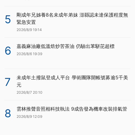
剛成年兄姊養8名未成年弟妹 澎縣認未達保護程度無
5
緊急安置
2026/8/9 19:14
嘉義麻油廠低溫焙炒苦茶油 仍驗出苯駢芘超標
6
2026/8/6 19:39
未成年土撥鼠登成人平台 學術團隊開帳號募逾5千美
7
元
2026/8/7 20:10
雲林推聲音照相科技執法 9成告發為機車改裝排氣管
8
2026/8/9 12:09