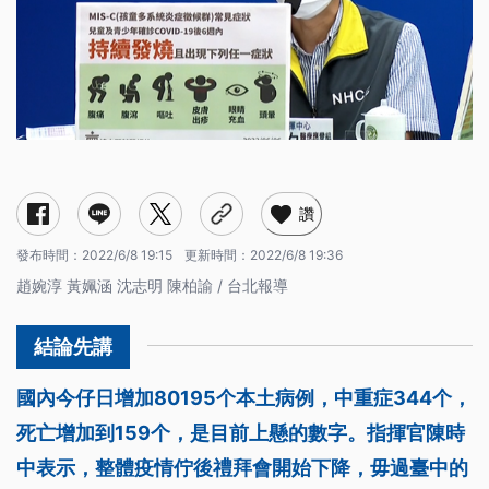
讚
發布時間：
2022/6/8 19:15
更新時間：
2022/6/8 19:36
趙婉淳 黃姵涵 沈志明 陳柏諭 / 台北報導
國內今仔日增加80195个本土病例，中重症344个，
死亡增加到159个，是目前上懸的數字。指揮官陳時
中表示，整體疫情佇後禮拜會開始下降，毋過臺中的