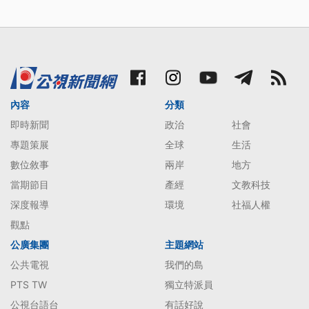
內容
分類
即時新聞
政治
社會
專題策展
全球
生活
數位敘事
兩岸
地方
當期節目
產經
文教科技
深度報導
環境
社福人權
觀點
公廣集團
主題網站
公共電視
我們的島
PTS TW
獨立特派員
公視台語台
有話好說