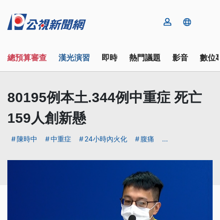
總預算審查
漢光演習
即時
熱門議題
影音
數位
80195例本土.344例中重症 死亡
159人創新懸
陳時中
中重症
24小時內火化
腹痛
...