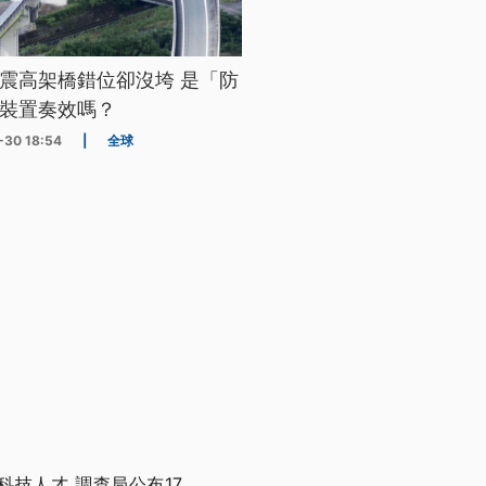
震高架橋錯位卻沒垮 是「防
裝置奏效嗎？
-30 18:54
|
全球
技人才 調查局公布17