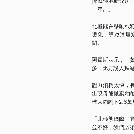
挪威極地研究所
一年。」
北極熊在移動或
暖化，導致冰層
間。
阿爾斯表示，「
多，比方說人類游
體力消耗太快，
出現母熊拋棄幼
球大約剩下2.6
「北極熊國際」
並不好，我們必