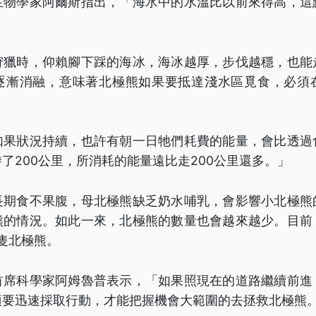
生物學家阿爾斯指出，「海水中的水溫比以前來得高，這
狩獵時，仰賴腳下踩的海冰，海冰越厚，步伐越穩，也能
逐漸消融，意味著北極熊如果要抵達淺水區覓食，必須
如果狀況持續，也許有朝一日牠們耗費的能量，會比透過
了200公里，所消耗的能量遠比走200公里還多。」
長期食不果腹，母北極熊缺乏奶水哺乳，會影響小北極熊
熊的情況。如此一來，北極熊的數量也會越來越少。目前
萬隻北極熊。
首席科學家阿姆魯普表示，「如果照現在的道路繼續前進
須要迅速採取行動，才能把握機會大範圍的去拯救北極熊