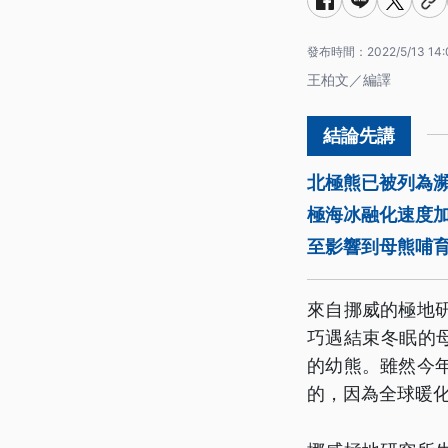
發布時間：
2022/5/13 14:
王柏文／編譯
北極熊已被列為瀕
極海冰融化速度
至影響到母熊哺
來自挪威的極地
巧遇結束冬眠的
的幼熊。雖然今
的，因為全球暖