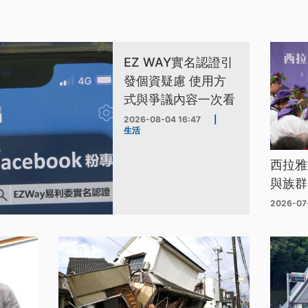
EZ WAY實名認證引
發個資疑慮 使用方
式與爭議內容一次看
2026-08-04 16:47
|
生活
西拉雅
與族群
2026-07