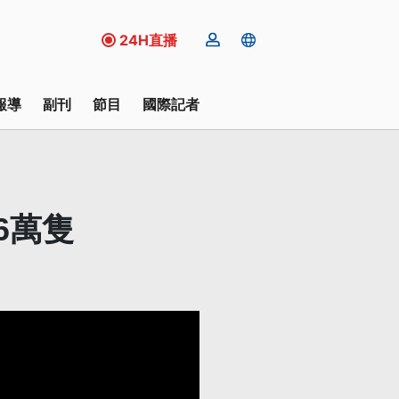
24H直播
報導
副刊
節目
國際記者
6萬隻