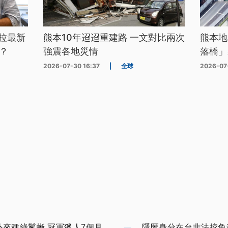
拉最新
熊本10年迢迢重建路 一文對比兩次
熊本地
？
強震各地災情
落橋」
2026-07-30 16:37
|
全球
2026-07
外來種綠鬣蜥 冠軍獵人7個月
隱匿身分在台非法挖角科