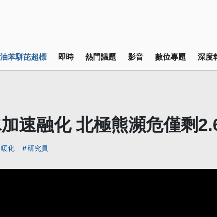
油苯駢芘超標
即時
熱門議題
影音
數位專題
深度
加速融化 北極熊瀕危僅剩2.
暖化
研究員